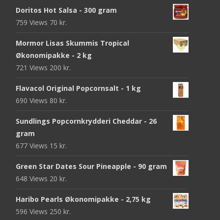
Doritos Hot Salsa - 300 gram
759 Views
70
kr.
Mormor Lisas Skummis Tropical
Økonomipakke - 2 kg
721 Views
200
kr.
Flavacol Original Popcornsalt - 1 kg
690 Views
80
kr.
Sundlings Popcornkrydderi Cheddar - 26
gram
677 Views
15
kr.
Green Star Dates Sour Pineapple - 90 gram
648 Views
20
kr.
Haribo Pearls Økonomipakke - 2,75 kg
596 Views
250
kr.