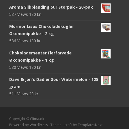
Aroma Slikblanding Sur Storpak - 20-pak
587 Views
180
kr.
Mormor Lisas Chokoladekugler
Økonomipakke - 2 kg
586 Views
180
kr.
Chokolademønter Flerfarvede
Økonomipakke - 1 kg
580 Views
180
kr.
Dave & Jon's Dadler Sour Watermelon - 125
gram
511 Views
20
kr.
Copyright © Clima.dk
Powered by WordPress
, Theme
i-craft
by TemplatesNext.