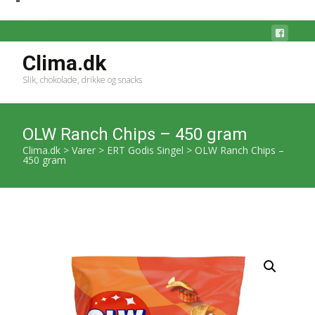
Clima.dk
Slik, chokolade, drikke og snacks
OLW Ranch Chips – 450 gram
Clima.dk
>
Varer
>
ERT Godis Singel
>
OLW Ranch Chips –
450 gram