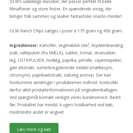
OLW’s udødelige klassiker, der passer perfekt til både
filmaftener og store fester. En spændende smag, der
bringer folk sammen og skaber fantastiske snacks-minder!
OLW Ranch Chips sælges i poser á 175 gram og 450 gram.
Ingredienser:
Kartofler, vegetabilsk olie², krydderiblanding
(salt, vallepulver (fra MÆLK), sukker, tomat, druesukker,
løg, OSTEPULVER, hvidløg, paprika, persille, cayennepeber,
gær-ekstrakt, surhedsregulerende middel (mælkesyre,
citronsyre), paprikaekstrakt, naturlig aroma). Der kan
forekomme ændringer i produkternes indhold. Kontrollér
derfor altid produktinformationen på originalemballagen.
Ved spørgsmål kontakt venligst vores kundeservice. Bedst
før: Produktet har mindst 4 ugers holdbarhed ved køb,
medmindre andet er angivet.
Læs mere og køb