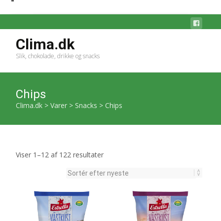
Clima.dk
Slik, chokolade, drikke og snacks
Chips
Clima.dk
>
Varer
>
Snacks
>
Chips
Sorteret
Viser 1–12 af 122 resultater
efter
seneste