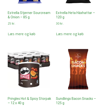
Estrella Stjerner Sourcream
Estrella Heta Häxhattar –
& Onion – 85 g
120 g
25
kr.
30
kr.
Læs mere og køb
Læs mere og køb
Pringles Hot & Spicy Storpak
Sundlings Bacon Snacks –
– 12 x 40 g
125 g