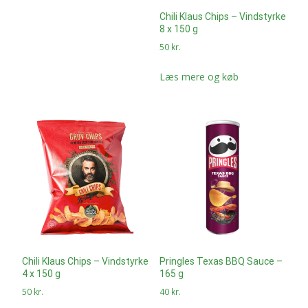
Chili Klaus Chips – Vindstyrke
8 x 150 g
50
kr.
Læs mere og køb
Chili Klaus Chips – Vindstyrke
Pringles Texas BBQ Sauce –
4 x 150 g
165 g
50
kr.
40
kr.