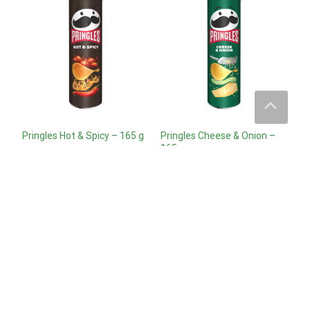
Pringles Hot & Spicy – 165 g
Pringles Cheese & Onion –
165 g
40
kr.
40
kr.
Læs mere og køb
Læs mere og køb