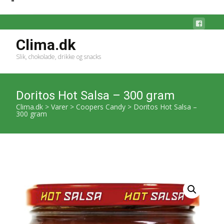
Clima.dk
Slik, chokolade, drikke og snacks
Doritos Hot Salsa – 300 gram
Clima.dk
>
Varer
>
Coopers Candy
>
Doritos Hot Salsa –
300 gram