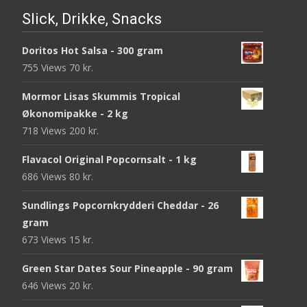
Slick, Drikke, Snacks
Doritos Hot Salsa - 300 gram
755 Views
70
kr.
Mormor Lisas Skummis Tropical
Økonomipakke - 2 kg
718 Views
200
kr.
Flavacol Original Popcornsalt - 1 kg
686 Views
80
kr.
Sundlings Popcornkrydderi Cheddar - 26
gram
673 Views
15
kr.
Green Star Dates Sour Pineapple - 90 gram
646 Views
20
kr.