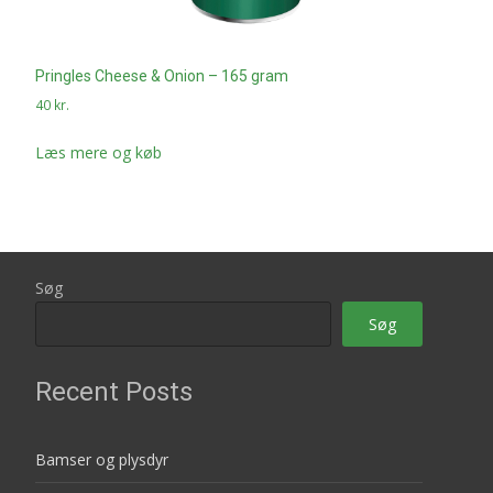
Pringles Cheese & Onion – 165 gram
40
kr.
Læs mere og køb
Søg
Søg
Recent Posts
Bamser og plysdyr