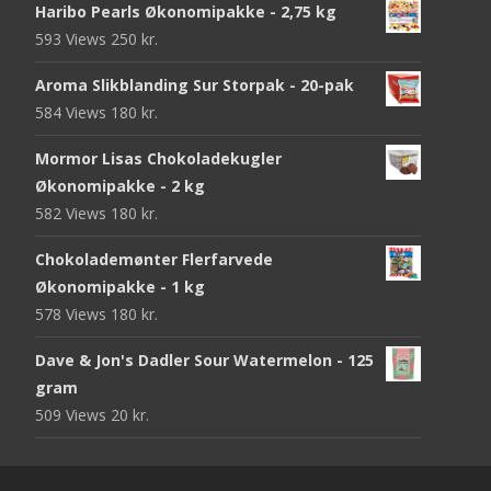
Haribo Pearls Økonomipakke - 2,75 kg
593 Views
250
kr.
Aroma Slikblanding Sur Storpak - 20-pak
584 Views
180
kr.
Mormor Lisas Chokoladekugler
Økonomipakke - 2 kg
582 Views
180
kr.
Chokolademønter Flerfarvede
Økonomipakke - 1 kg
578 Views
180
kr.
Dave & Jon's Dadler Sour Watermelon - 125
gram
509 Views
20
kr.