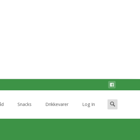
Search
åd
Snacks
Drikkevarer
Log In
for: