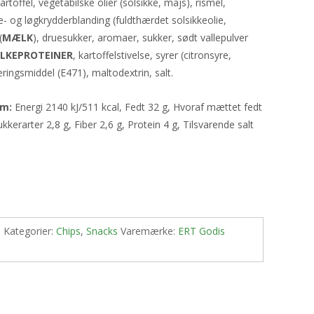
toffel, vegetabilske olier (solsikke, majs), rismel,
e- og løgkrydderblanding (fuldthærdet solsikkeolie,
(
MÆLK
), druesukker, aromaer, sukker, sødt vallepulver
LKEPROTEINER
, kartoffelstivelse, syrer (citronsyre,
ingsmiddel (E471), maltodextrin, salt.
am:
Energi 2140 kJ/511 kcal, Fedt 32 g, Hvoraf mættet fedt
kkerarter 2,8 g, Fiber 2,6 g, Protein 4 g, Tilsvarende salt
1
Kategorier:
Chips
,
Snacks
Varemærke:
ERT Godis