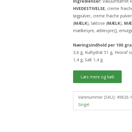
Ingredienser:
Vakuumtørret kar
HVEDESTIVELSE
, creme fraich
løgpulver, creme fraiche pulver
(
MÆLK
), laktose (
MÆLK
),
MÆ
mælkesyre, æblesyre)], emulger
Næringsindhold per 100 gr
3,6 g, Kulhydrat 51 g, Hvoraf su
1,4 g, Salt 1,4 g.
Læs mere og køb
Varenummer (SKU):
49826-
Singel