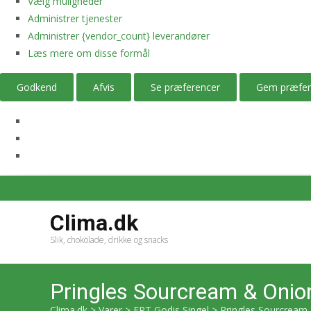
Vælg muligheder
Administrer tjenester
Administrer {vendor_count} leverandører
Læs mere om disse formål
Godkend
Afvis
Se præferencer
Gem præfer
Clima.dk
Slik, chokolade, drikke og snacks
Pringles Sourcream & Onio
Clima.dk
>
Varer
>
ERT Godis Singel
>
Pringles Sourcream