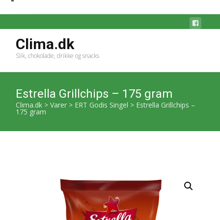
Clima.dk
Slik, chokolade, drikke og snacks
Estrella Grillchips – 175 gram
Clima.dk
>
Varer
>
ERT Godis Singel
>
Estrella Grillchips –
175 gram