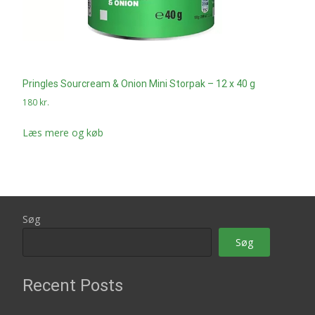
Pringles Sourcream & Onion Mini Storpak – 12 x 40 g
180
kr.
Læs mere og køb
Søg
Søg
Recent Posts