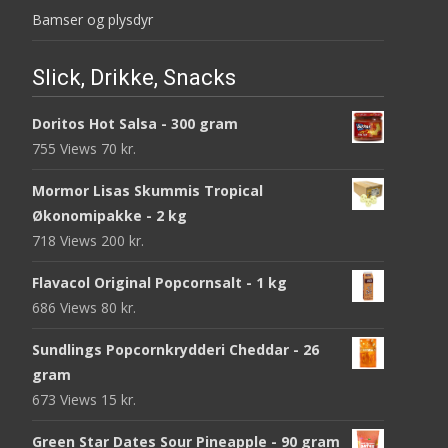
Bamser og plysdyr
Slick, Drikke, Snacks
Doritos Hot Salsa - 300 gram
755 Views
70
kr.
Mormor Lisas Skummis Tropical
Økonomipakke - 2 kg
718 Views
200
kr.
Flavacol Original Popcornsalt - 1 kg
686 Views
80
kr.
Sundlings Popcornkrydderi Cheddar - 26
gram
673 Views
15
kr.
Green Star Dates Sour Pineapple - 90 gram