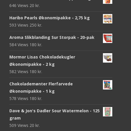
646 Views
20
kr.
Haribo Pearls Økonomipakke - 2,75 kg
593 Views
250
kr.
Aroma Slikblanding Sur Storpak - 20-pak
584 Views
180
kr.
Mormor Lisas Chokoladekugler
Økonomipakke - 2 kg
582 Views
180
kr.
Chokolademønter Flerfarvede
Økonomipakke - 1 kg
578 Views
180
kr.
Dave & Jon's Dadler Sour Watermelon - 125
gram
509 Views
20
kr.