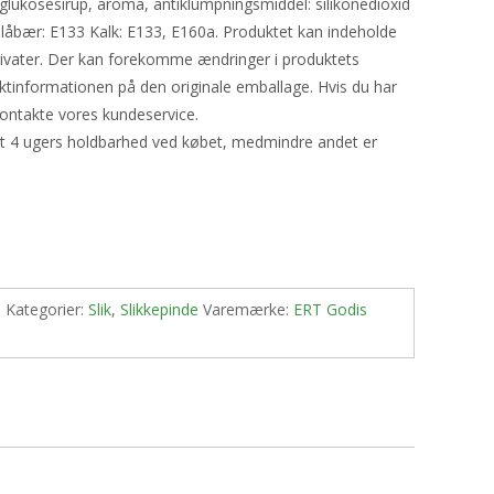
) glukosesirup, aroma, antiklumpningsmiddel: silikonedioxid
Blåbær: E133 Kalk: E133, E160a. Produktet kan indeholde
rivater. Der kan forekomme ændringer i produktets
uktinformationen på den originale emballage. Hvis du har
ontakte vores kundeservice.
st 4 ugers holdbarhed ved købet, medmindre andet er
1
Kategorier:
Slik
,
Slikkepinde
Varemærke:
ERT Godis