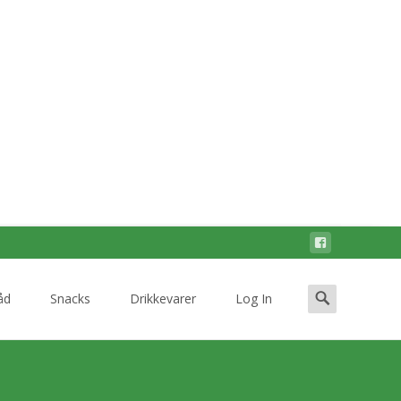
Search
åd
Snacks
Drikkevarer
Log In
for: