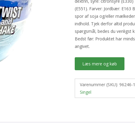
dextrin, syre: citronsyre (E330
(E551). Farver: Jordbær: E163 
spor af soja og/eller mælkede
indhold. Tjek derfor altid prod
spørgsmål, bedes du venligst k
Bedst før: Produktet har mind
angivet.
Læs mere og køb
Varenummer (SKU):
96246-
Singel