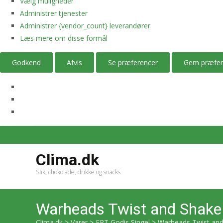
Vælg muligheder
Administrer tjenester
Administrer {vendor_count} leverandører
Læs mere om disse formål
Godkend
Afvis
Se præferencer
Gem præfer
Clima.dk
Slik, chokolade, drikke og snacks
Warheads Twist and Shake
Clima.dk
>
Varer
>
ERT Godis Singel
>
Warheads Twist and