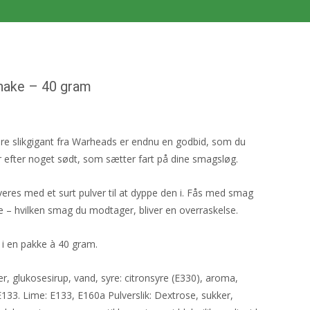
hake – 40 gram
 sure slikgigant fra Warheads er endnu en godbid, som du
 efter noget sødt, som sætter fart på dine smagsløg.
veres med et surt pulver til at dyppe den i. Fås med smag
e – hvilken smag du modtager, bliver en overraskelse.
 i en pakke à 40 gram.
er, glukosesirup, vand, syre: citronsyre (E330), aroma,
E133. Lime: E133, E160a Pulverslik: Dextrose, sukker,