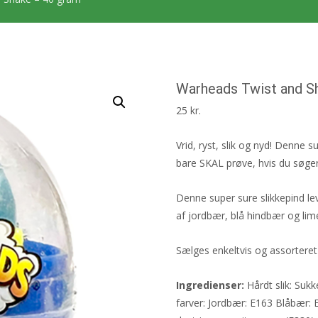
Warheads Twist and S
25
kr.
Vrid, ryst, slik og nyd! Denne
bare SKAL prøve, hvis du søger
Denne super sure slikkepind le
af jordbær, blå hindbær og lim
Sælges enkeltvis og assorteret
Ingredienser:
Hårdt slik: Sukk
farver: Jordbær: E163 Blåbær: 