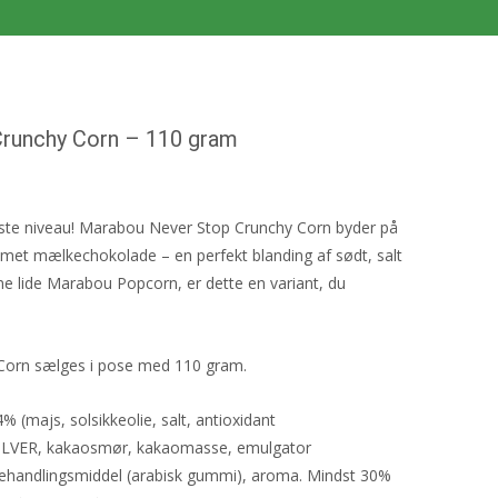
runchy Corn – 110 gram
ste niveau! Marabou Never Stop Crunchy Corn byder på
emet mælkechokolade – en perfekt blanding af sødt, salt
nne lide Marabou Popcorn, er dette en variant, du
Corn sælges i pose med 110 gram.
 (majs, solsikkeolie, salt, antioxidant
ULVER, kakaosmør, kakaomasse, emulgator
ehandlingsmiddel (arabisk gummi), aroma. Mindst 30%