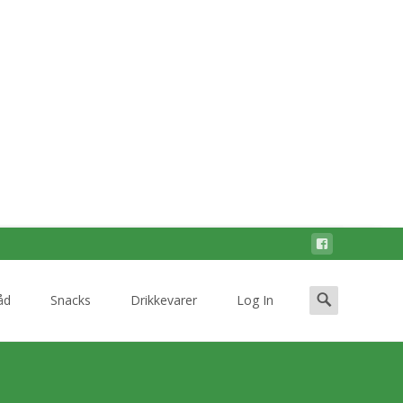
Search
åd
Snacks
Drikkevarer
Log In
for: