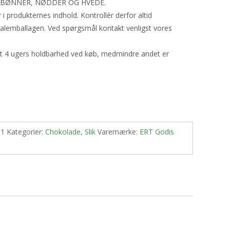
DBØNNER, NØDDER OG HVEDE.
produkternes indhold. Kontrollér derfor altid
nalemballagen. Ved spørgsmål kontakt venligst vores
st 4 ugers holdbarhed ved køb, medmindre andet er
-1
Kategorier:
Chokolade
,
Slik
Varemærke:
ERT Godis