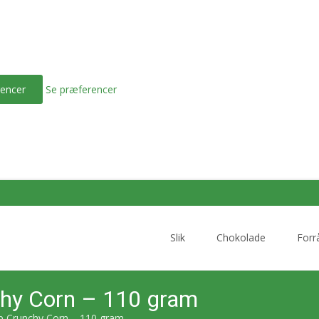
encer
Se præferencer
Skip
to
Slik
Chokolade
Forr
content
hy Corn – 110 gram
 Crunchy Corn – 110 gram