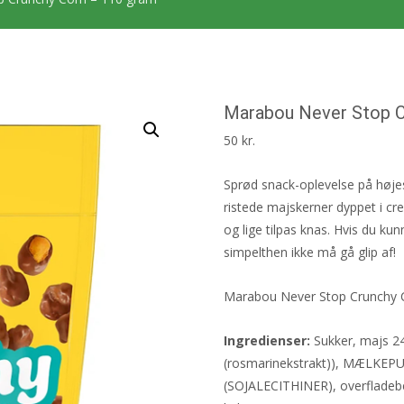
Marabou Never Stop C
50
kr.
Sprød snack-oplevelse på høje
ristede majskerner dyppet i cr
og lige tilpas knas. Hvis du ku
simpelthen ikke må gå glip af!
Marabou Never Stop Crunchy 
Ingredienser:
Sukker, majs 24%
(rosmarinekstrakt)), MÆLKEP
(SOJALECITHINER), overfladeb