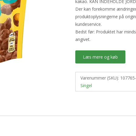
kakao. KAN INDEHOLDE JOR
Der kan forekomme ændringer i 
produktoplysningerne på origi
kundeservice.
Bedst før: Produktet har mind
angivet.
Læs mere og køb
Varenummer (SKU):
107765
Singel