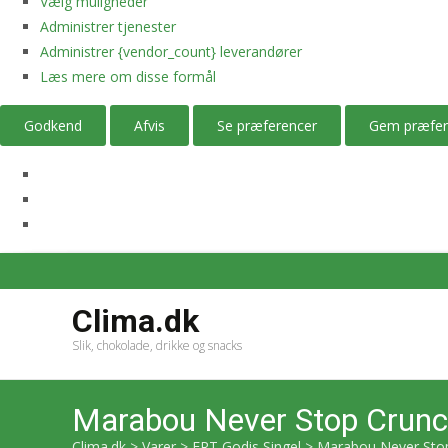
Vælg muligheder
Administrer tjenester
Administrer {vendor_count} leverandører
Læs mere om disse formål
Godkend
Afvis
Se præferencer
Gem præfer
Clima.dk
Slik, chokolade, drikke og snacks
Marabou Never Stop Crunc
Clima.dk
>
Varer
>
ERT Godis Singel
>
Marabou Never Stop