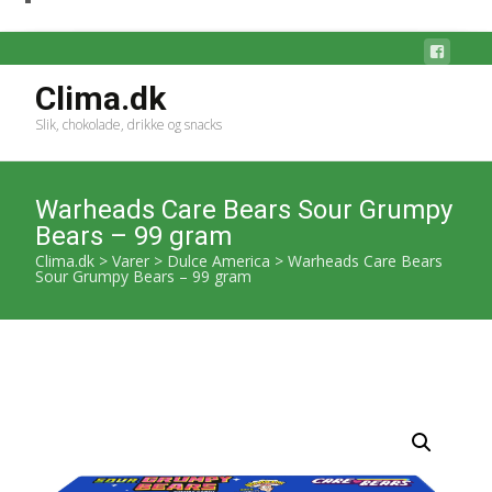
Clima.dk
Slik, chokolade, drikke og snacks
Warheads Care Bears Sour Grumpy
Bears – 99 gram
Clima.dk
>
Varer
>
Dulce America
>
Warheads Care Bears
Sour Grumpy Bears – 99 gram