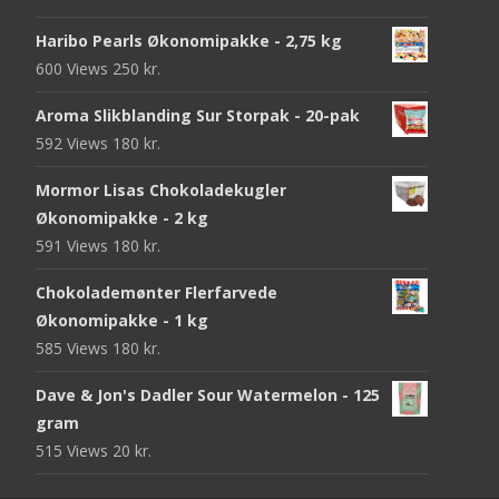
Haribo Pearls Økonomipakke - 2,75 kg
600 Views
250
kr.
Aroma Slikblanding Sur Storpak - 20-pak
592 Views
180
kr.
Mormor Lisas Chokoladekugler
Økonomipakke - 2 kg
591 Views
180
kr.
Chokolademønter Flerfarvede
Økonomipakke - 1 kg
585 Views
180
kr.
Dave & Jon's Dadler Sour Watermelon - 125
gram
515 Views
20
kr.