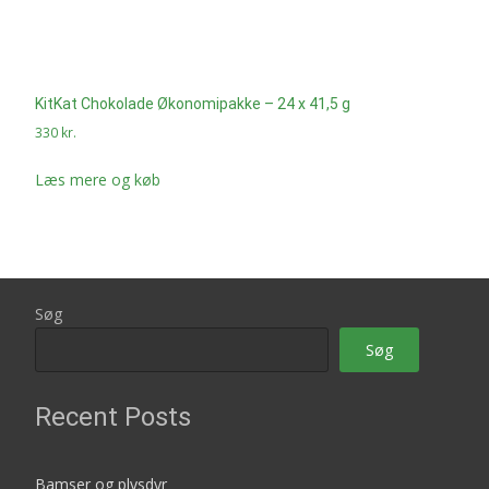
KitKat Chokolade Økonomipakke – 24 x 41,5 g
330
kr.
Læs mere og køb
Søg
Søg
Recent Posts
Bamser og plysdyr