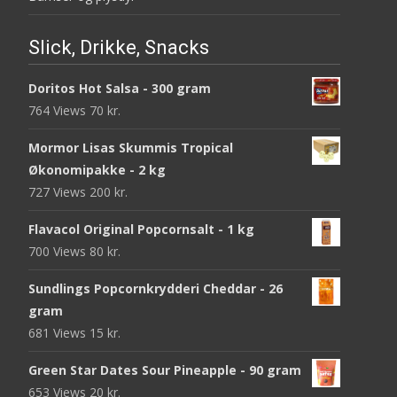
Slick, Drikke, Snacks
Doritos Hot Salsa - 300 gram
764 Views
70
kr.
Mormor Lisas Skummis Tropical
Økonomipakke - 2 kg
727 Views
200
kr.
Flavacol Original Popcornsalt - 1 kg
700 Views
80
kr.
Sundlings Popcornkrydderi Cheddar - 26
gram
681 Views
15
kr.
Green Star Dates Sour Pineapple - 90 gram
653 Views
20
kr.