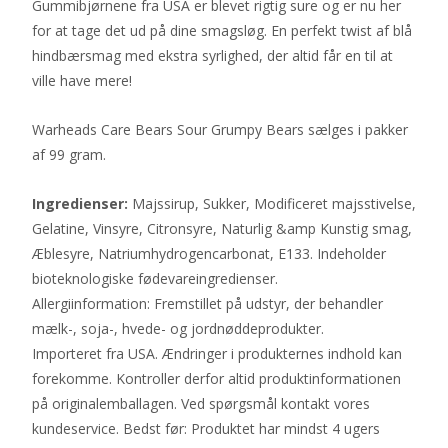
Gummibjørnene fra USA er blevet rigtig sure og er nu her
for at tage det ud på dine smagsløg. En perfekt twist af blå
hindbærsmag med ekstra syrlighed, der altid får en til at
ville have mere!
Warheads Care Bears Sour Grumpy Bears sælges i pakker
af 99 gram.
Ingredienser:
Majssirup, Sukker, Modificeret majsstivelse,
Gelatine, Vinsyre, Citronsyre, Naturlig &amp Kunstig smag,
Æblesyre, Natriumhydrogencarbonat, E133. Indeholder
bioteknologiske fødevareingredienser.
Allergiinformation: Fremstillet på udstyr, der behandler
mælk-, soja-, hvede- og jordnøddeprodukter.
Importeret fra USA. Ændringer i produkternes indhold kan
forekomme. Kontroller derfor altid produktinformationen
på originalemballagen. Ved spørgsmål kontakt vores
kundeservice. Bedst før: Produktet har mindst 4 ugers