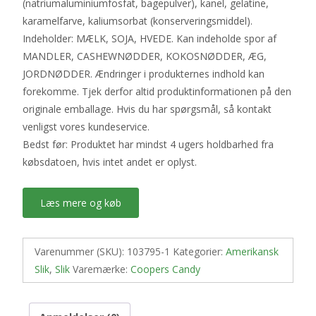
(natriumaluminiumfosfat, bagepulver), kanel, gelatine,
karamelfarve, kaliumsorbat (konserveringsmiddel).
Indeholder: MÆLK, SOJA, HVEDE. Kan indeholde spor af
MANDLER, CASHEWNØDDER, KOKOSNØDDER, ÆG,
JORDNØDDER. Ændringer i produkternes indhold kan
forekomme. Tjek derfor altid produktinformationen på den
originale emballage. Hvis du har spørgsmål, så kontakt
venligst vores kundeservice.
Bedst før: Produktet har mindst 4 ugers holdbarhed fra
købsdatoen, hvis intet andet er oplyst.
Læs mere og køb
Varenummer (SKU):
103795-1
Kategorier:
Amerikansk
Slik
,
Slik
Varemærke:
Coopers Candy