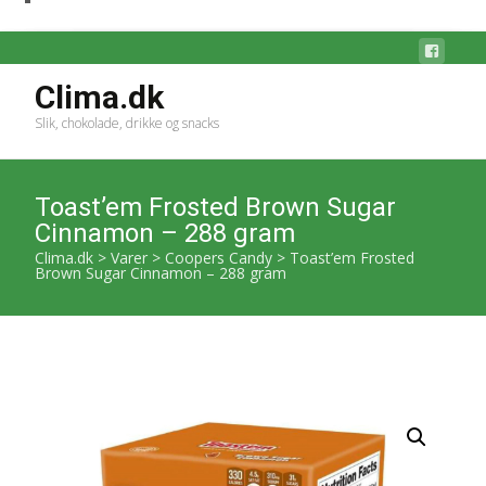
Clima.dk
Slik, chokolade, drikke og snacks
Toast’em Frosted Brown Sugar
Cinnamon – 288 gram
Clima.dk
>
Varer
>
Coopers Candy
>
Toast’em Frosted
Brown Sugar Cinnamon – 288 gram