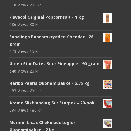
718 Views
200
kr.
Flavacol Original Popcornsalt - 1 kg
686 Views
80
kr.
Sundlings Popcornkrydderi Cheddar - 26
gram
673 Views
15
kr.
Green Star Dates Sour Pineapple - 90 gram
646 Views
20
kr.
Haribo Pearls Økonomipakke - 2,75 kg
593 Views
250
kr.
Aroma Slikblanding Sur Storpak - 20-pak
584 Views
180
kr.
Mormor Lisas Chokoladekugler
Økonomipakke - 2 kg