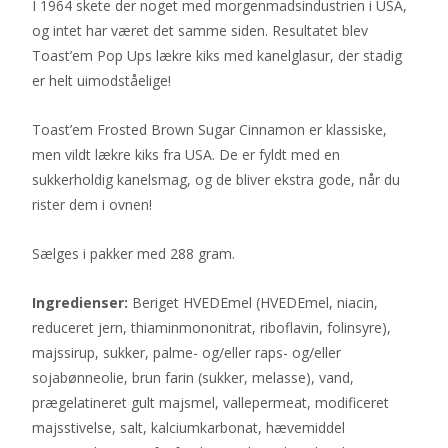
I 1964 skete der noget med morgenmadsindustrien i USA,
og intet har været det samme siden. Resultatet blev
Toast’em Pop Ups lækre kiks med kanelglasur, der stadig
er helt uimodståelige!
Toast’em Frosted Brown Sugar Cinnamon er klassiske,
men vildt lækre kiks fra USA. De er fyldt med en
sukkerholdig kanelsmag, og de bliver ekstra gode, når du
rister dem i ovnen!
Sælges i pakker med 288 gram.
Ingredienser:
Beriget HVEDEmel (HVEDEmel, niacin,
reduceret jern, thiaminmononitrat, riboflavin, folinsyre),
majssirup, sukker, palme- og/eller raps- og/eller
sojabønneolie, brun farin (sukker, melasse), vand,
prægelatineret gult majsmel, vallepermeat, modificeret
majsstivelse, salt, kalciumkarbonat, hævemiddel