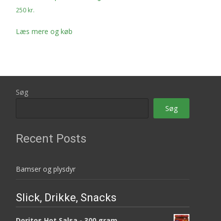
250
kr.
Læs mere og køb
Søg
Søg
Recent Posts
Bamser og plysdyr
Slick, Drikke, Snacks
Doritos Hot Salsa - 300 gram