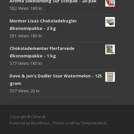
Aroma Slikblanding Sur Storpak - 20-pak
582 Views
180
kr.
Mormor Lisas Chokoladekugler
Økonomipakke - 2 kg
581 Views
180
kr.
Chokolademønter Flerfarvede
Økonomipakke - 1 kg
577 Views
180
kr.
Dave & Jon's Dadler Sour Watermelon - 125
gram
507 Views
20
kr.
Copyright © Clima.dk
Powered by WordPress
, Theme
i-craft
by TemplatesNext.