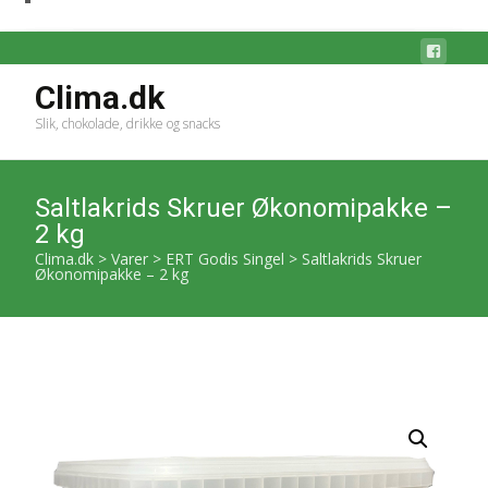
Clima.dk
Slik, chokolade, drikke og snacks
Saltlakrids Skruer Økonomipakke –
2 kg
Clima.dk
>
Varer
>
ERT Godis Singel
>
Saltlakrids Skruer
Økonomipakke – 2 kg