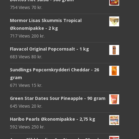
754 Views
70
kr.
Mormor Lisas Skummis Tropical
Økonomipakke - 2 kg
717 Views
200
kr.
Flavacol Original Popcornsalt - 1 kg
683 Views
80
kr.
Sundlings Popcornkrydderi Cheddar - 26
gram
671 Views
15
kr.
Green Star Dates Sour Pineapple - 90 gram
645 Views
20
kr.
Haribo Pearls Økonomipakke - 2,75 kg
592 Views
250
kr.