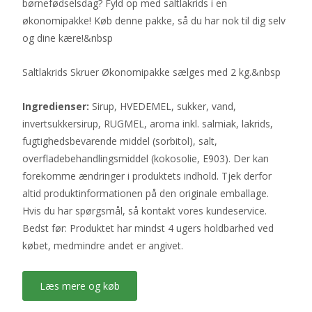
børnefødselsdag? Fyld op med saltlakrids i en
økonomipakke! Køb denne pakke, så du har nok til dig selv
og dine kære!&nbsp
Saltlakrids Skruer Økonomipakke sælges med 2 kg.&nbsp
Ingredienser:
Sirup, HVEDEMEL, sukker, vand,
invertsukkersirup, RUGMEL, aroma inkl. salmiak, lakrids,
fugtighedsbevarende middel (sorbitol), salt,
overfladebehandlingsmiddel (kokosolie, E903). Der kan
forekomme ændringer i produktets indhold. Tjek derfor
altid produktinformationen på den originale emballage.
Hvis du har spørgsmål, så kontakt vores kundeservice.
Bedst før: Produktet har mindst 4 ugers holdbarhed ved
købet, medmindre andet er angivet.
Læs mere og køb