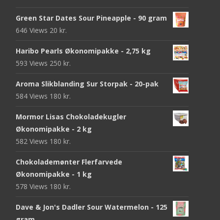
Green Star Dates Sour Pineapple - 90 gram
646 Views
20
kr.
Haribo Pearls Økonomipakke - 2,75 kg
593 Views
250
kr.
Aroma Slikblanding Sur Storpak - 20-pak
584 Views
180
kr.
Mormor Lisas Chokoladekugler
Økonomipakke - 2 kg
582 Views
180
kr.
Chokolademønter Flerfarvede
Økonomipakke - 1 kg
578 Views
180
kr.
Dave & Jon's Dadler Sour Watermelon - 125
gram