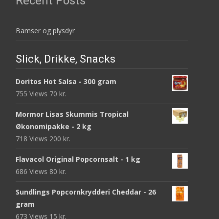
Recent Posts
Bamser og plysdyr
Slick, Drikke, Snacks
Doritos Hot Salsa - 300 gram
755 Views
70
kr.
Mormor Lisas Skummis Tropical
Økonomipakke - 2 kg
718 Views
200
kr.
Flavacol Original Popcornsalt - 1 kg
686 Views
80
kr.
Sundlings Popcornkrydderi Cheddar - 26
gram
673 Views
15
kr.