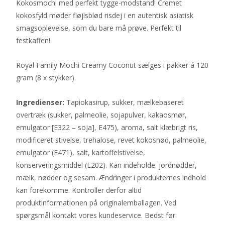
Kokosmochi med perfekt tygge-modstand! Cremet
kokosfyld møder fløjlsblød risdej i en autentisk asiatisk
smagsoplevelse, som du bare må prøve. Perfekt til
festkaffen!
Royal Family Mochi Creamy Coconut sælges i pakker á 120
gram (8 x stykker).
Ingredienser:
Tapiokasirup, sukker, mælkebaseret
overtræk (sukker, palmeolie, sojapulver, kakaosmør,
emulgator [E322 – soja], E475), aroma, salt klæbrigt ris,
modificeret stivelse, trehalose, revet kokosnød, palmeolie,
emulgator (E471), salt, kartoffelstivelse,
konserveringsmiddel (E202). Kan indeholde: jordnødder,
mælk, nødder og sesam. Ændringer i produkternes indhold
kan forekomme. Kontroller derfor altid
produktinformationen på originalemballagen. Ved
spørgsmål kontakt vores kundeservice. Bedst før: