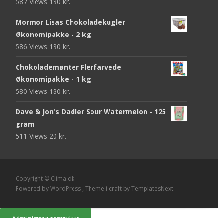
587 Views
180
kr.
Mormor Lisas Chokoladekugler
Økonomipakke - 2 kg
586 Views
180
kr.
Chokolademønter Flerfarvede
Økonomipakke - 1 kg
580 Views
180
kr.
Dave & Jon's Dadler Sour Watermelon - 125
gram
511 Views
20
kr.
Copyright © Clima.dk
Powered by WordPress
, Theme
i-craft
by TemplatesNext.