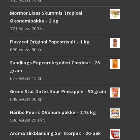
Mormor Lisas Skummis Tropical
Økonomipakke - 2 kg
721 Views
200
kr.
Flavacol Original Popcornsalt - 1 kg
690 Views
80
kr.
Sundlings Popcornkrydderi Cheddar - 26
gram
677 Views
15
kr.
Green Star Dates Sour Pineapple - 90 gram
648 Views
20
kr.
Haribo Pearls Økonomipakke - 2,75 kg
596 Views
250
kr.
Aroma Slikblanding Sur Storpak - 20-pak