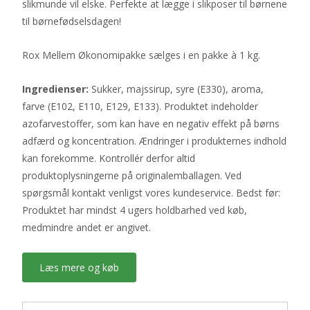
slikmunde vil elske. Perfekte at lægge i slikposer til børnene
til børnefødselsdagen!
Rox Mellem Økonomipakke sælges i en pakke à 1 kg.
Ingredienser:
Sukker, majssirup, syre (E330), aroma,
farve (E102, E110, E129, E133). Produktet indeholder
azofarvestoffer, som kan have en negativ effekt på børns
adfærd og koncentration. Ændringer i produkternes indhold
kan forekomme. Kontrollér derfor altid
produktoplysningerne på originalemballagen. Ved
spørgsmål kontakt venligst vores kundeservice. Bedst før:
Produktet har mindst 4 ugers holdbarhed ved køb,
medmindre andet er angivet.
Læs mere og køb