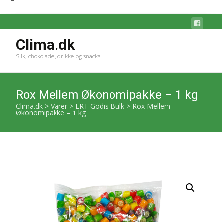
Clima.dk
Slik, chokolade, drikke og snacks
Rox Mellem Økonomipakke – 1 kg
Clima.dk
>
Varer
>
ERT Godis Bulk
>
Rox Mellem
Økonomipakke – 1 kg