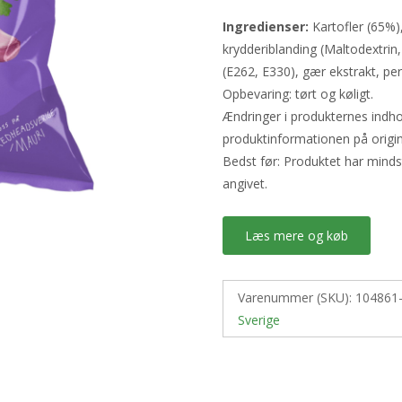
Ingredienser:
Kartofler (65%),
krydderiblanding (Maltodextrin,
(E262, E330), gær ekstrakt, per
Opbevaring: tørt og køligt.
Ændringer i produkternes indho
produktinformationen på origi
Bedst før: Produktet har mind
angivet.
Læs mere og køb
Varenummer (SKU):
104861
Sverige