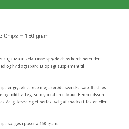
c Chips – 150 gram
ustiga Mauri selv. Disse sprøde chips kombinerer den
hed og hvidløgsspark. Et oplagt supplement til
ps er grydefriterede megasprøde svenske kartoffelchips
lle og mild hvidløg, som youtuberen Mauri Hermundsson
ståeligt lækre og et perfekt valg af snacks til festen eller
ips sælges i poser á 150 gram.