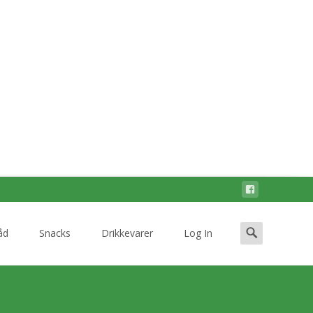
Search
åd
Snacks
Drikkevarer
Log In
for: