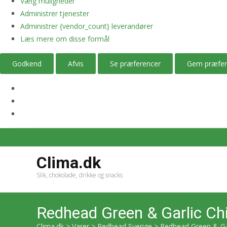
Vælg muligheder
Administrer tjenester
Administrer {vendor_count} leverandører
Læs mere om disse formål
Godkend
Afvis
Se præferencer
Gem præfer
Clima.dk
Slik, chokolade, drikke og snacks
Redhead Green & Garlic Ch
Clima.dk
>
Varer
>
Redhead Sverige
>
Redhead Green & Ga