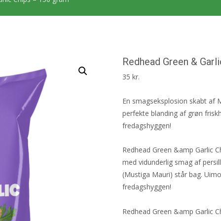
Redhead Green & Garli
35
kr.
En smagseksplosion skabt af M
perfekte blanding af grøn frisk
fredagshyggen!
Redhead Green &amp Garlic Chi
med vidunderlig smag af persi
(Mustiga Mauri) står bag. Uimod
fredagshyggen!
Redhead Green &amp Garlic Ch