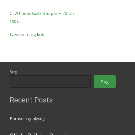
OLW Cheez Ballz Storpak – 20-stk
190
kr.
Læs mere og køb
Søg
Søg
Recent Posts
Bamser og plysdyr