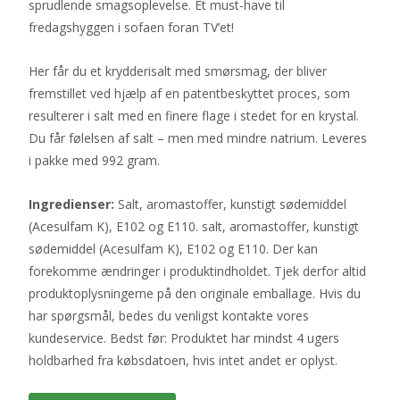
sprudlende smagsoplevelse. Et must-have til
fredagshyggen i sofaen foran TV’et!
Her får du et krydderisalt med smørsmag, der bliver
fremstillet ved hjælp af en patentbeskyttet proces, som
resulterer i salt med en finere flage i stedet for en krystal.
Du får følelsen af salt – men med mindre natrium. Leveres
i pakke med 992 gram.
Ingredienser:
Salt, aromastoffer, kunstigt sødemiddel
(Acesulfam K), E102 og E110. salt, aromastoffer, kunstigt
sødemiddel (Acesulfam K), E102 og E110. Der kan
forekomme ændringer i produktindholdet. Tjek derfor altid
produktoplysningerne på den originale emballage. Hvis du
har spørgsmål, bedes du venligst kontakte vores
kundeservice. Bedst før: Produktet har mindst 4 ugers
holdbarhed fra købsdatoen, hvis intet andet er oplyst.