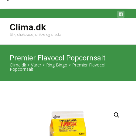
Clima.dk
Slik, chokolade, drikke og snacks
Premier Flavocol Popcornsalt
Clima.dk
>
Varer
>
Ring Bingo
>
Premier Flavocol
Popcornsalt