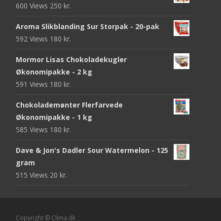
600 Views
250
kr.
Aroma Slikblanding Sur Storpak - 20-pak
592 Views
180
kr.
Mormor Lisas Chokoladekugler
Økonomipakke - 2 kg
591 Views
180
kr.
Chokolademønter Flerfarvede
Økonomipakke - 1 kg
585 Views
180
kr.
Dave & Jon's Dadler Sour Watermelon - 125
gram
515 Views
20
kr.
Copyright © Clima.dk