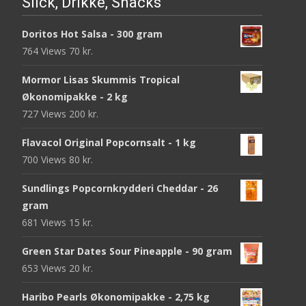
Slick, Drikke, Snacks
Doritos Hot Salsa - 300 gram
764 Views
70
kr.
Mormor Lisas Skummis Tropical
Økonomipakke - 2 kg
727 Views
200
kr.
Flavacol Original Popcornsalt - 1 kg
700 Views
80
kr.
Sundlings Popcornkrydderi Cheddar - 26
gram
681 Views
15
kr.
Green Star Dates Sour Pineapple - 90 gram
653 Views
20
kr.
Haribo Pearls Økonomipakke - 2,75 kg