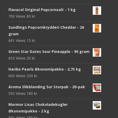
Flavacol Original Popcornsalt - 1 kg
700 Views
80
kr.
Sundlings Popcornkrydderi Cheddar - 26
gram
681 Views
15
kr.
Green Star Dates Sour Pineapple - 90 gram
653 Views
20
kr.
Haribo Pearls Økonomipakke - 2,75 kg
600 Views
250
kr.
Aroma Slikblanding Sur Storpak - 20-pak
592 Views
180
kr.
Mormor Lisas Chokoladekugler
Økonomipakke - 2 kg
591 Views
180
kr.