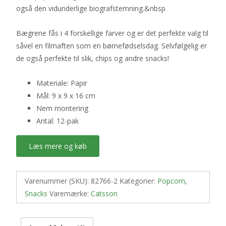
også den vidunderlige biografstemning.&nbsp
Bægrene fås i 4 forskellige farver og er det perfekte valg til
såvel en filmaften som en børnefødselsdag. Selvfølgelig er
de også perfekte til slik, chips og andre snacks!
Materiale: Papir
Mål: 9 x 9 x 16 cm
Nem montering
Antal: 12-pak
Læs mere og køb
Varenummer (SKU):
82766-2
Kategorier:
Popcorn
,
Snacks
Varemærke:
Catsson