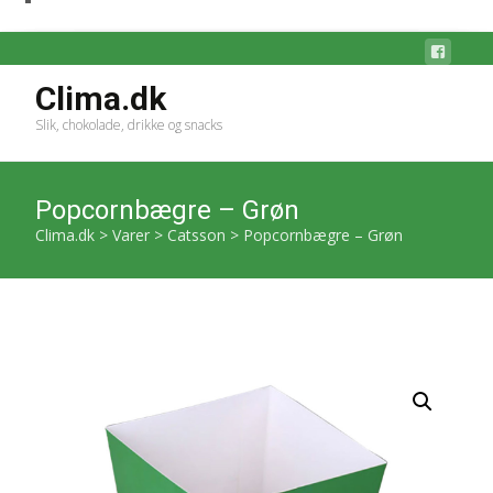
Clima.dk
Slik, chokolade, drikke og snacks
Popcornbægre – Grøn
Clima.dk
>
Varer
>
Catsson
>
Popcornbægre – Grøn