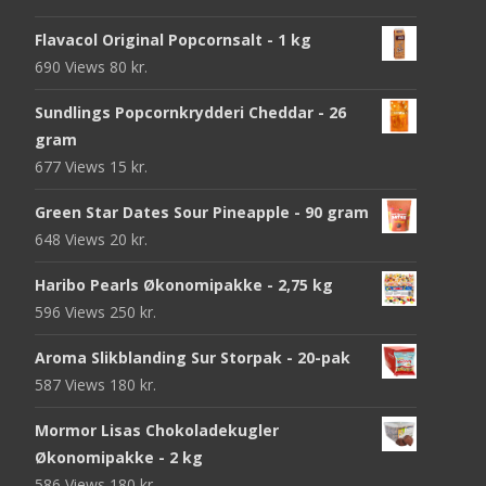
Flavacol Original Popcornsalt - 1 kg
690 Views
80
kr.
Sundlings Popcornkrydderi Cheddar - 26
gram
677 Views
15
kr.
Green Star Dates Sour Pineapple - 90 gram
648 Views
20
kr.
Haribo Pearls Økonomipakke - 2,75 kg
596 Views
250
kr.
Aroma Slikblanding Sur Storpak - 20-pak
587 Views
180
kr.
Mormor Lisas Chokoladekugler
Økonomipakke - 2 kg
586 Views
180
kr.