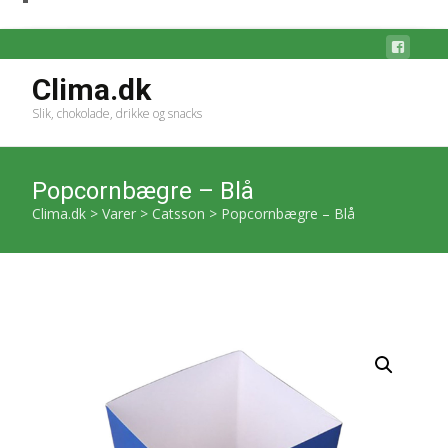
Clima.dk
Slik, chokolade, drikke og snacks
Popcornbægre – Blå
Clima.dk
>
Varer
>
Catsson
>
Popcornbægre – Blå