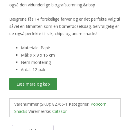
også den vidunderlige biografstemning.&nbsp
Bægrene fås i 4 forskellige farver og er det perfekte valg til
såvel en filmaften som en børnefødselsdag. Selvfølgelig er
de også perfekte til slik, chips og andre snacks!
Materiale: Papir
Mål: 9 x 9 x 16 cm
Nem montering
Antal: 12-pak
Læs mere og køb
Varenummer (SKU):
82766-1
Kategorier:
Popcorn
,
Snacks
Varemærke:
Catsson