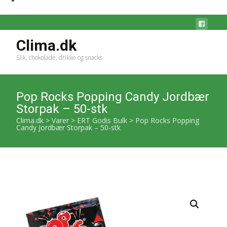
Clima.dk
Slik, chokolade, drikke og snacks
Pop Rocks Popping Candy Jordbær
Storpak – 50-stk
Clima.dk
>
Varer
>
ERT Godis Bulk
>
Pop Rocks Popping
Candy Jordbær Storpak – 50-stk