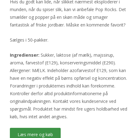
Hvis du godt kan lide, når slikket nærmest eksploderer i
munden, når du spiser slik, kan vi anbefale Pop Rocks. Det
smælder og popper på en skøn måde og smager
fantastisk af friske jordbær. Måske en kommende favorit?
Sælges i 50-pakker.
Ingredienser:
Sukker, laktose (af mælk), majssirup,
aroma, farvestof (E129), konserveringsmiddel (E290).
Allergener: MÆLK. Indeholder azofarvestof E129, som kan
have en negativ effekt på børns opførsel og koncentration.
Forandringer i produkternes indhold kan forekomme.
Kontroller derfor altid produktinformationerne på
originalindpakningen. Kontakt vores kundeservice ved
spørgsmål. Produktet har mindst fire ugers holdbarhed ved
køb, hvis intet andet angives.
Læs mere og køb