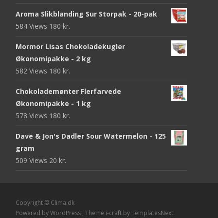
Aroma Slikblanding Sur Storpak - 20-pak
584 Views
180
kr.
Mormor Lisas Chokoladekugler
Økonomipakke - 2 kg
582 Views
180
kr.
Chokolademønter Flerfarvede
Økonomipakke - 1 kg
578 Views
180
kr.
Dave & Jon's Dadler Sour Watermelon - 125
gram
509 Views
20
kr.
Copyright © Clima.dk
Powered by WordPress
, Theme
i-craft
by TemplatesNext.