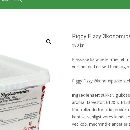
Piggy Fizzy Økonomip
180
kr.
Klassiske karameller med et mo
voksne med en sød tand, og me
Piggy Fizzy Økonomipakke sælg
Ingredienser:
sukker, glukose
aroma, farvestof: E120 & E133
Kontrollér derfor altid produk
kontakt venligst vores kundese
ved køb, medmindre andet er a