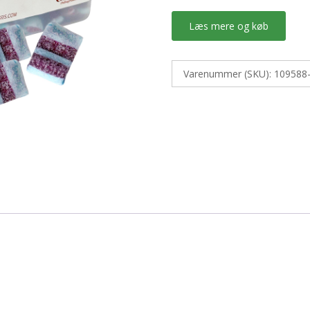
Læs mere og køb
Varenummer (SKU):
109588