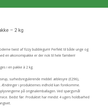
akke – 2 kg
derne twist af fizzy bubblegum! Perfekt til både unge og
d en økonomipakke er der nok til hele familien!
es i en pakke à 2 kg.
sirup, surhedsregulerende middel: æblesyre (E296),
. Ændringer i produkternes indhold kan forekomme.
toplysningerne på originalemballagen. Ved spørgsmål
rvice. Bedst før: Produktet har mindst 4 ugers holdbarhed
ngivet.