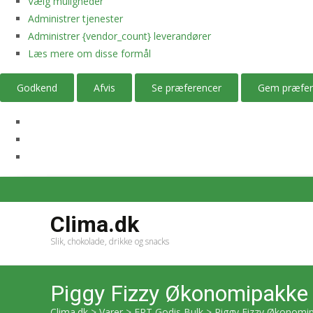
Vælg muligheder
Administrer tjenester
Administrer {vendor_count} leverandører
Læs mere om disse formål
Godkend
Afvis
Se præferencer
Gem præfer
Clima.dk
Slik, chokolade, drikke og snacks
Piggy Fizzy Økonomipakke
Clima.dk
>
Varer
>
ERT Godis Bulk
>
Piggy Fizzy Økonomip