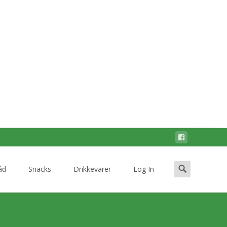
Search
åd
Snacks
Drikkevarer
Log In
for: