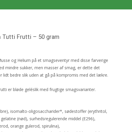
Tutti Frutti – 50 gram
Musse og Helium på et smagseventyr med disse farverige
! Med mindre sukker, men masser af smag, er dette det
er lidt bedre slik uden at gå på kompromis med det lækre.
tti er bløde geléslik med frugtige smagsvarianter.
ibre), isomalto-oligosaccharider*, sødestoffer (erythritol,
 gelatine (nød), surhedsregulerende middel (E296),
erod, orange gulerod, spirulina),