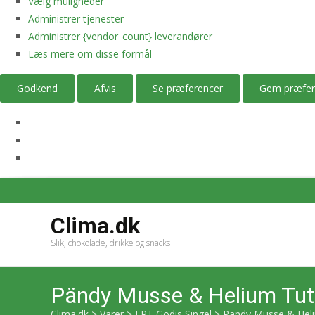
Vælg muligheder
Administrer tjenester
Administrer {vendor_count} leverandører
Læs mere om disse formål
Godkend
Afvis
Se præferencer
Gem præfer
Clima.dk
Slik, chokolade, drikke og snacks
Pändy Musse & Helium Tutt
Clima.dk
>
Varer
>
ERT Godis Singel
>
Pändy Musse & Heliu