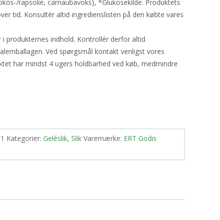
okos-/rapsolie, carnaubavoks), *Glukosekilde. Produktets
ver tid. Konsultér altid ingredienslisten på den købte vares
produkternes indhold. Kontrollér derfor altid
nalemballagen. Ved spørgsmål kontakt venligst vores
uktet har mindst 4 ugers holdbarhed ved køb, medmindre
-1
Kategorier:
Geléslik
,
Slik
Varemærke:
ERT Godis