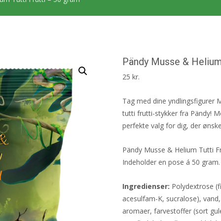
Pändy Musse & Helium 
25
kr.
Tag med dine yndlingsfigurer 
tutti frutti-stykker fra Pändy
perfekte valg for dig, der ønsk
Pändy Musse & Helium Tutti Fru
Indeholder en pose á 50 gram.
Ingredienser:
Polydextrose (f
acesulfam-K, sucralose), vand,
aromaer, farvestoffer (sort gul