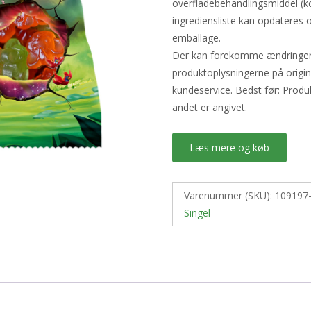
overfladebehandlingsmiddel (k
ingrediensliste kan opdateres o
emballage.
Der kan forekomme ændringer i 
produktoplysningerne på origi
kundeservice. Bedst før: Prod
andet er angivet.
Læs mere og køb
Varenummer (SKU):
109197
Singel