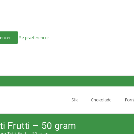
encer
Se præferencer
Skip
to
Slik
Chokolade
Forr
content
i Frutti – 50 gram
m Tutti Frutti – 50 gram