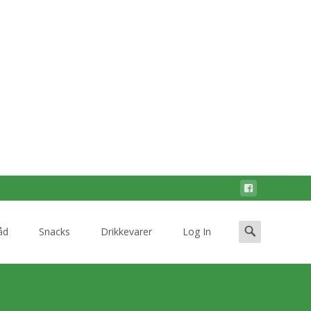
Search
åd
Snacks
Drikkevarer
Log In
for: