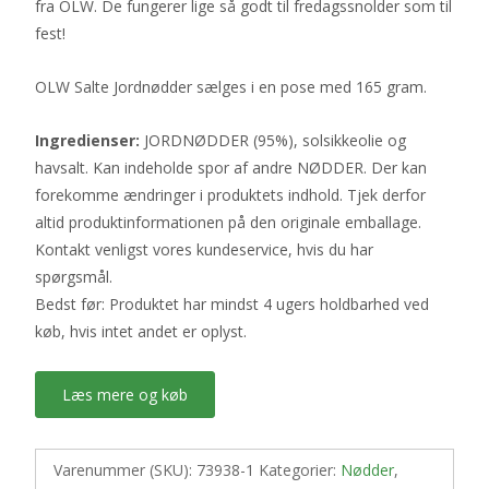
fra OLW. De fungerer lige så godt til fredagssnolder som til
fest!
OLW Salte Jordnødder sælges i en pose med 165 gram.
Ingredienser:
JORDNØDDER (95%), solsikkeolie og
havsalt. Kan indeholde spor af andre NØDDER. Der kan
forekomme ændringer i produktets indhold. Tjek derfor
altid produktinformationen på den originale emballage.
Kontakt venligst vores kundeservice, hvis du har
spørgsmål.
Bedst før: Produktet har mindst 4 ugers holdbarhed ved
køb, hvis intet andet er oplyst.
Læs mere og køb
Varenummer (SKU):
73938-1
Kategorier:
Nødder
,