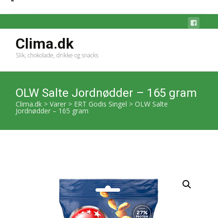
Clima.dk
Slik, chokolade, drikke og snacks
OLW Salte Jordnødder – 165 gram
Clima.dk
>
Varer
>
ERT Godis Singel
>
OLW Salte
Jordnødder – 165 gram