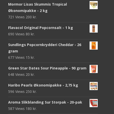
Mormor Lisas Skummis Tropical
Økonomipakke - 2 kg
721 Views
200
kr.
Flavacol Original Popcornsalt - 1 kg
690 Views
80
kr.
Sundlings Popcornkrydderi Cheddar - 26
gram
677 Views
15
kr.
Green Star Dates Sour Pineapple - 90 gram
648 Views
20
kr.
Haribo Pearls Økonomipakke - 2,75 kg
596 Views
250
kr.
Aroma Slikblanding Sur Storpak - 20-pak
587 Views
180
kr.