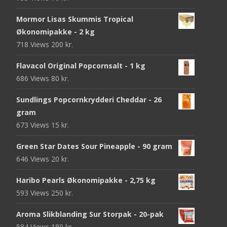
Mormor Lisas Skummis Tropical
Økonomipakke - 2 kg
718 Views
200
kr.
Flavacol Original Popcornsalt - 1 kg
686 Views
80
kr.
Sundlings Popcornkrydderi Cheddar - 26
gram
673 Views
15
kr.
Green Star Dates Sour Pineapple - 90 gram
646 Views
20
kr.
Haribo Pearls Økonomipakke - 2,75 kg
593 Views
250
kr.
Aroma Slikblanding Sur Storpak - 20-pak
584 Views
180
kr.