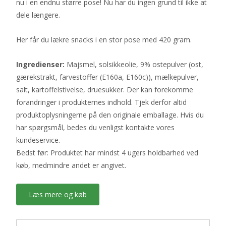
nu i en endnu større pose! Nu har du ingen grund til ikke at
dele længere.
Her får du lækre snacks i en stor pose med 420 gram.
Ingredienser:
Majsmel, solsikkeolie, 9% ostepulver (ost,
gærekstrakt, farvestoffer (E160a, E160c)), mælkepulver,
salt, kartoffelstivelse, druesukker. Der kan forekomme
forandringer i produkternes indhold. Tjek derfor altid
produktoplysningerne på den originale emballage. Hvis du
har spørgsmål, bedes du venligst kontakte vores
kundeservice.
Bedst før: Produktet har mindst 4 ugers holdbarhed ved
køb, medmindre andet er angivet.
Læs mere og køb