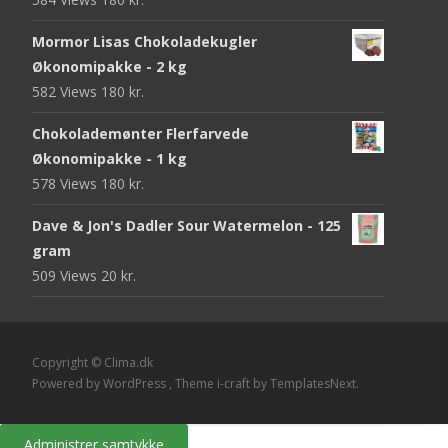
Mormor Lisas Chokoladekugler
Økonomipakke - 2 kg
582 Views
180
kr.
Chokolademønter Flerfarvede
Økonomipakke - 1 kg
578 Views
180
kr.
Dave & Jon's Dadler Sour Watermelon - 125
gram
509 Views
20
kr.
Copyright © Clima.dk
Powered by WordPress
, Theme
i-craft
by TemplatesNext.
Administrer samtykke