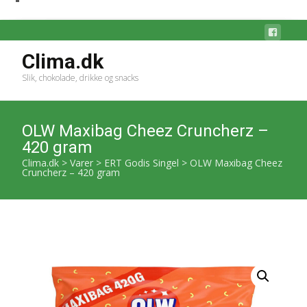
Clima.dk
Slik, chokolade, drikke og snacks
OLW Maxibag Cheez Cruncherz –
420 gram
Clima.dk
>
Varer
>
ERT Godis Singel
>
OLW Maxibag Cheez
Cruncherz – 420 gram