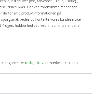
eolie, ostepulver (ost, farvestof (E160a, E160c)),
ivelse, druesukker. Der kan forekomme ændringer i
ér derfor altid produktinformationen på
r spørgsmål, bedes du kontakte vores kundeservice.
st 4 ugers holdbarhed ved køb, medmindre andet er
2
Kategorier:
Retroslik
,
Slik
Varemærke:
ERT Godis