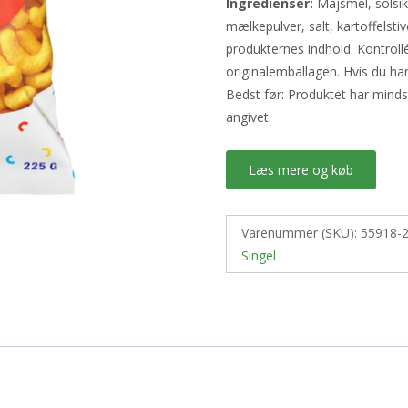
Ingredienser:
Majsmel, solsikk
mælkepulver, salt, kartoffelst
produkternes indhold. Kontroll
originalemballagen. Hvis du ha
Bedst før: Produktet har mind
angivet.
Læs mere og køb
Varenummer (SKU):
55918-
Singel