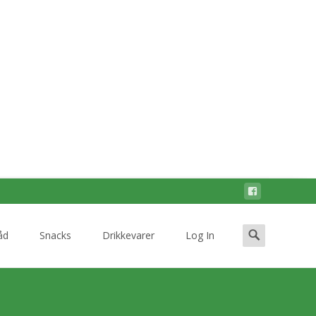
Search
åd
Snacks
Drikkevarer
Log In
for: