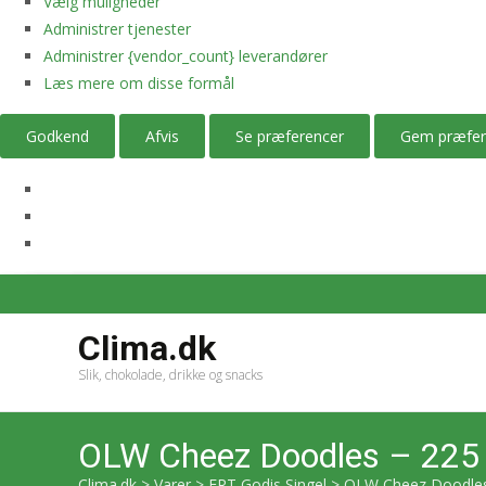
Vælg muligheder
Administrer tjenester
Administrer {vendor_count} leverandører
Læs mere om disse formål
Godkend
Afvis
Se præferencer
Gem præfer
Clima.dk
Slik, chokolade, drikke og snacks
OLW Cheez Doodles – 225
Clima.dk
>
Varer
>
ERT Godis Singel
>
OLW Cheez Doodles