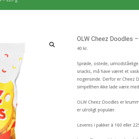
OLW Cheez Doodles –
40
kr.
Sprøde, ostede, uimodståelige.
snacks, må have været et vaske
nogensinde. Derfor er Cheez 
simpelthen ikke lade være med
OLW Cheez Doodles er krumme
er utroligt populær.
Leveres i pakker à 160 eller 22