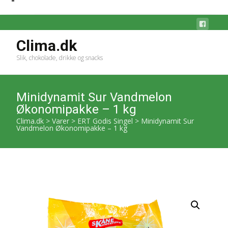
Clima.dk
Slik, chokolade, drikke og snacks
Minidynamit Sur Vandmelon
Økonomipakke – 1 kg
Clima.dk
>
Varer
>
ERT Godis Singel
>
Minidynamit Sur
Vandmelon Økonomipakke – 1 kg