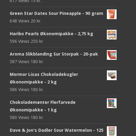
677 Views
15
kr.
Green Star Dates Sour Pineapple - 90 gram
648 Views
20
kr.
Haribo Pearls Økonomipakke - 2,75 kg
596 Views
250
kr.
Aroma Slikblanding Sur Storpak - 20-pak
587 Views
180
kr.
Mormor Lisas Chokoladekugler
Økonomipakke - 2 kg
586 Views
180
kr.
Chokolademønter Flerfarvede
Økonomipakke - 1 kg
580 Views
180
kr.
Dave & Jon's Dadler Sour Watermelon - 125