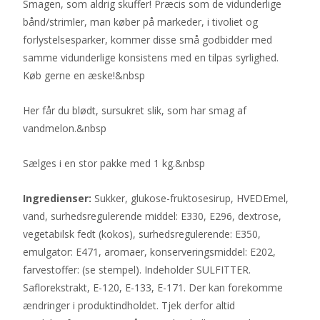
Smagen, som aldrig skuffer! Præcis som de vidunderlige
bånd/strimler, man køber på markeder, i tivoliet og
forlystelsesparker, kommer disse små godbidder med
samme vidunderlige konsistens med en tilpas syrlighed.
Køb gerne en æske!&nbsp
Her får du blødt, sursukret slik, som har smag af
vandmelon.&nbsp
Sælges i en stor pakke med 1 kg.&nbsp
Ingredienser:
Sukker, glukose-fruktosesirup, HVEDEmel,
vand, surhedsregulerende middel: E330, E296, dextrose,
vegetabilsk fedt (kokos), surhedsregulerende: E350,
emulgator: E471, aromaer, konserveringsmiddel: E202,
farvestoffer: (se stempel). Indeholder SULFITTER.
Saflorekstrakt, E-120, E-133, E-171. Der kan forekomme
ændringer i produktindholdet. Tjek derfor altid