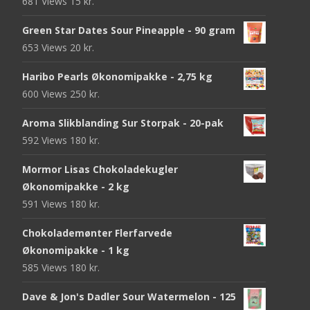
681 Views
15
kr.
Green Star Dates Sour Pineapple - 90 gram
653 Views
20
kr.
Haribo Pearls Økonomipakke - 2,75 kg
600 Views
250
kr.
Aroma Slikblanding Sur Storpak - 20-pak
592 Views
180
kr.
Mormor Lisas Chokoladekugler
Økonomipakke - 2 kg
591 Views
180
kr.
Chokolademønter Flerfarvede
Økonomipakke - 1 kg
585 Views
180
kr.
Dave & Jon's Dadler Sour Watermelon - 125