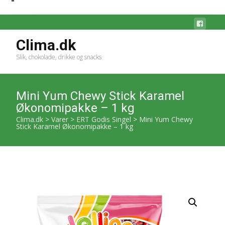
Clima.dk
Slik, chokolade, drikke og snacks
Mini Yum Chewy Stick Karamel
Økonomipakke – 1 kg
Clima.dk
>
Varer
>
ERT Godis Singel
>
Mini Yum Chewy
Stick Karamel Økonomipakke – 1 kg