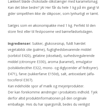
Lækkert bløde chokolade-slikstænger med karamelsmag.
Kan det blive bedre? JA! Her får du hele 1 kg på én gang! Vi
gider simpelthen ikke de slikposer, som lynhurtigt er tømt.
Sælges som en økonomipakke med 1 kg. Perfekt til den
store fest eller til festposerne ved børnefødselsdagen.
Ingredienser:
Sukker, glukosesirup, fuldt hærdet
vegetabilsk olie (palme), fugtighedsbevarende middel
(sorbitol E420), gelatine (oksekød), surhedsregulerende
middel (citronsyre E330), aroma (karamel), emulgator
(solsikkelecithin E322, mono- og diglycerider af fedtsyrer).
E471), farve (sukkerfarve E150d), salt, antioxidant (alfa-
tocoferol E307).
Kan indeholde spor af mælk og mejeriprodukter.
Der kan forekomme ændringer i produktets indhold. Tjek
derfor altid produktinformationen på den originale
emballage. Hvis du har spørgsmål, bedes du venligst