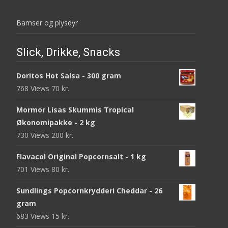
Bamser og plysdyr
Slick, Drikke, Snacks
Doritos Hot Salsa - 300 gram
768 Views
70
kr.
Mormor Lisas Skummis Tropical
Økonomipakke - 2 kg
730 Views
200
kr.
Flavacol Original Popcornsalt - 1 kg
701 Views
80
kr.
Sundlings Popcornkrydderi Cheddar - 26
gram
683 Views
15
kr.