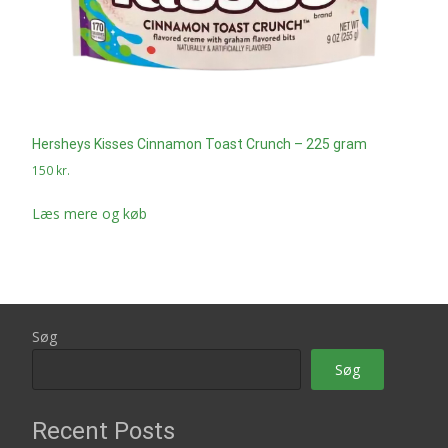
Hersheys Kisses Cinnamon Toast Crunch – 225 gram
150
kr.
Læs mere og køb
Søg
Søg
Recent Posts