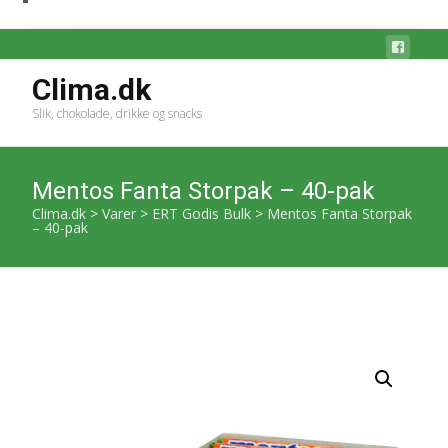
Clima.dk
Slik, chokolade, drikke og snacks
Mentos Fanta Storpak – 40-pak
Clima.dk
>
Varer
>
ERT Godis Bulk
>
Mentos Fanta Storpak
– 40-pak