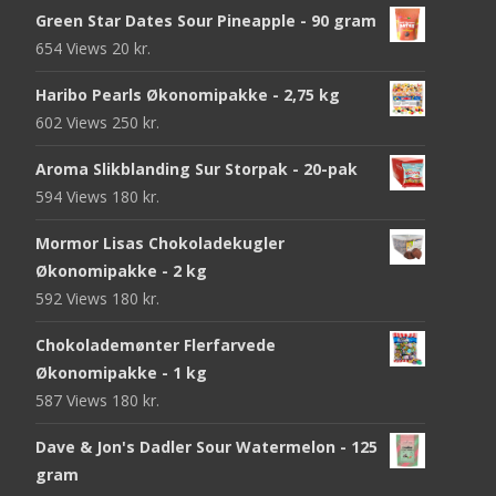
Green Star Dates Sour Pineapple - 90 gram
654 Views
20
kr.
Haribo Pearls Økonomipakke - 2,75 kg
602 Views
250
kr.
Aroma Slikblanding Sur Storpak - 20-pak
594 Views
180
kr.
Mormor Lisas Chokoladekugler
Økonomipakke - 2 kg
592 Views
180
kr.
Chokolademønter Flerfarvede
Økonomipakke - 1 kg
587 Views
180
kr.
Dave & Jon's Dadler Sour Watermelon - 125
gram