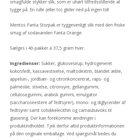
smagfulde stykker slik, som er uhørt tilfredsstillende at
tygge på. En rulle (eller to) glider ned på ingen tid!
Mentos Fanta Storpak er tyggevenligt slik med den friske
smag af sodavanden Fanta Orange.
Sælges i 40-pakker á 37,5 gram hver.
Ingredienser:
Sukker, glukosesirup, hydrogeneret
kokosfedt, kassavestivelse, maltodextrin, blandet æble,
appelsin-, jordbær- og citronkoncentrat, raps- og
palmeolie, stivelse, citronsyre, gellangummi,
cellulosegummi, arabisk gummi, emulgator
(saccharoseestere af fedtsyrer), mono- og diglycerider af
fedtsyrer samt solsikkelecithin og carnaubavoks til
glasering. Der kan forekomme ændringer i
produktindholdet. Tjek derfor altid produktinformationen
på den originale emballage. Ved spørgsmål bedes du