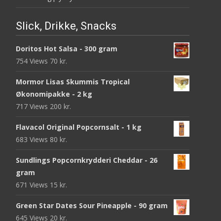
Slick, Drikke, Snacks
Doritos Hot Salsa - 300 gram
754 Views
70
kr.
Mormor Lisas Skummis Tropical
Økonomipakke - 2 kg
717 Views
200
kr.
Flavacol Original Popcornsalt - 1 kg
683 Views
80
kr.
Sundlings Popcornkrydderi Cheddar - 26
gram
671 Views
15
kr.
Green Star Dates Sour Pineapple - 90 gram
645 Views
20
kr.