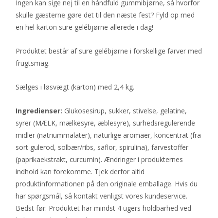
Ingen kan sige nej til en håndfuld gummibjørne, så hvorfor
skulle gæsterne gøre det til den næste fest? Fyld op med
en hel karton sure gelébjørne allerede i dag!
Produktet består af sure gelébjørne i forskellige farver med
frugtsmag.
Sælges i løsvægt (karton) med 2,4 kg.
Ingredienser:
Glukosesirup, sukker, stivelse, gelatine,
syrer (MÆLK, mælkesyre, æblesyre), surhedsregulerende
midler (natriummalater), naturlige aromaer, koncentrat (fra
sort gulerod, solbær/ribs, saflor, spirulina), farvestoffer
(paprikaekstrakt, curcumin). Ændringer i produkternes
indhold kan forekomme. Tjek derfor altid
produktinformationen på den originale emballage. Hvis du
har spørgsmål, så kontakt venligst vores kundeservice.
Bedst før: Produktet har mindst 4 ugers holdbarhed ved