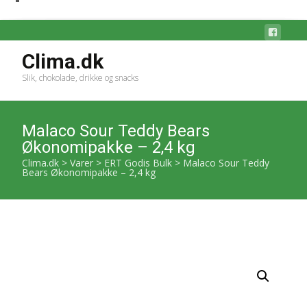
Clima.dk
Slik, chokolade, drikke og snacks
Malaco Sour Teddy Bears
Økonomipakke – 2,4 kg
Clima.dk
>
Varer
>
ERT Godis Bulk
>
Malaco Sour Teddy
Bears Økonomipakke – 2,4 kg