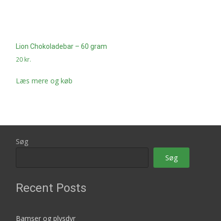
Lion Chokoladebar – 60 gram
20
kr.
Læs mere og køb
Søg
Søg
Recent Posts
Bamser og plysdyr