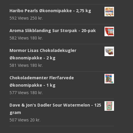
Haribo Pearls Økonomipakke - 2,75 kg
592 Views
250
kr.
Aroma Slikblanding Sur Storpak - 20-pak
582 Views
180
kr.
Mormor Lisas Chokoladekugler
Økonomipakke - 2 kg
581 Views
180
kr.
Chokolademønter Flerfarvede
Økonomipakke - 1 kg
577 Views
180
kr.
Dave & Jon's Dadler Sour Watermelon - 125
gram
507 Views
20
kr.