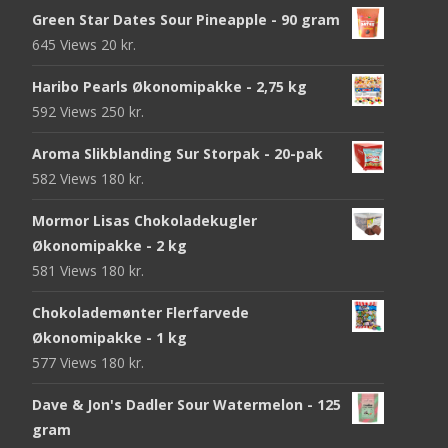
Green Star Dates Sour Pineapple - 90 gram
645 Views
20
kr.
Haribo Pearls Økonomipakke - 2,75 kg
592 Views
250
kr.
Aroma Slikblanding Sur Storpak - 20-pak
582 Views
180
kr.
Mormor Lisas Chokoladekugler
Økonomipakke - 2 kg
581 Views
180
kr.
Chokolademønter Flerfarvede
Økonomipakke - 1 kg
577 Views
180
kr.
Dave & Jon's Dadler Sour Watermelon - 125
gram