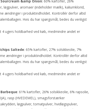
ps Sourcream &amp Onion
: 60% kartofler, 26%
er, løgpulver, aromaer (indeholder mælk), kaliumklorid,
me ændringer i produktindholdet. Kontrollér derfor altid
alemballagen. Hvis du har spørgsmål, bedes du venligst
st 4 ugers holdbarhed ved køb, medmindre andet er
chips Saltede
: 65% kartofler, 27% solsikkeolie, 7%
me ændringer i produktindholdet. Kontrollér derfor altid
alemballagen. Hvis du har spørgsmål, bedes du venligst
st 4 ugers holdbarhed ved køb, medmindre andet er
s Barbeque
: 61% kartofler, 26% solsikkeolie, 6% rapsolie,
SOJA), rasp (HVEDEMEL), smagsforstærker
krydderi, løgpulver, tomatpulver, hvidløgspulver,