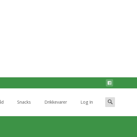
Search
åd
Snacks
Drikkevarer
Log In
for: