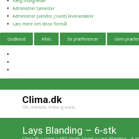
Vælg muligheder
Administrer tjenester
Administrer {vendor_count} leverandører
Læs mere om disse formål
Godkend
Afvis
Se præferencer
Gem præfer
Clima.dk
Slik, chokolade, drikke og snacks
Lays Blanding – 6-stk
Clima.dk
>
Varer
>
ERT Godis Singel
>
Lays Blanding – 6-s