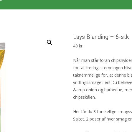
Lays Blanding – 6-stk
40
kr.
Når man står foran chipshylden,
for, at fredagsstemningen bliver
taknemmelige for, at denne bla
yndlingssmage i én! Du behøver
&amp onion og barbeque, men 
chipsskålen.
Her får du 3 forskellige smags
Saltet. 2 poser af hver smag er