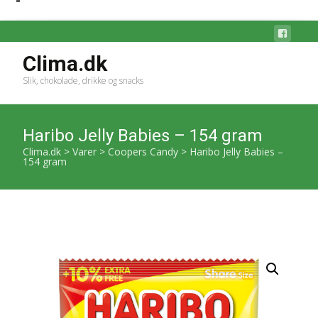
Clima.dk
Slik, chokolade, drikke og snacks
Haribo Jelly Babies – 154 gram
Clima.dk
>
Varer
>
Coopers Candy
>
Haribo Jelly Babies –
154 gram