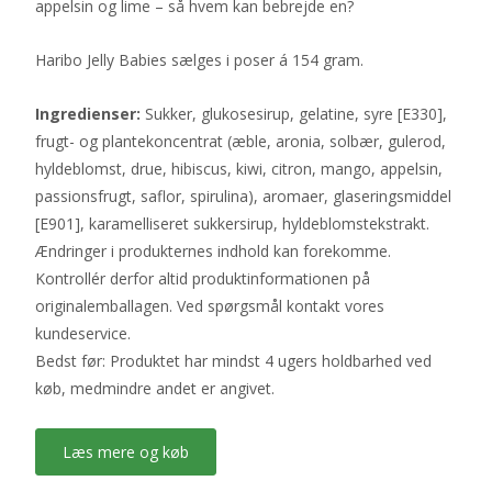
appelsin og lime – så hvem kan bebrejde en?
Haribo Jelly Babies sælges i poser á 154 gram.
Ingredienser:
Sukker, glukosesirup, gelatine, syre [E330],
frugt- og plantekoncentrat (æble, aronia, solbær, gulerod,
hyldeblomst, drue, hibiscus, kiwi, citron, mango, appelsin,
passionsfrugt, saflor, spirulina), aromaer, glaseringsmiddel
[E901], karamelliseret sukkersirup, hyldeblomstekstrakt.
Ændringer i produkternes indhold kan forekomme.
Kontrollér derfor altid produktinformationen på
originalemballagen. Ved spørgsmål kontakt vores
kundeservice.
Bedst før: Produktet har mindst 4 ugers holdbarhed ved
køb, medmindre andet er angivet.
Læs mere og køb