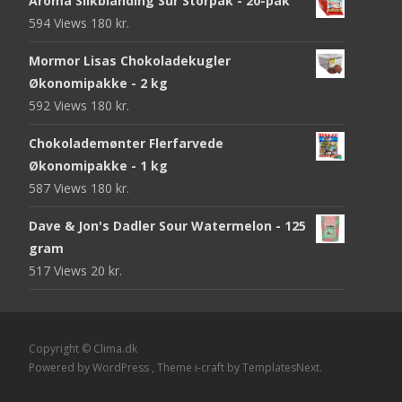
Aroma Slikblanding Sur Storpak - 20-pak
594 Views
180
kr.
Mormor Lisas Chokoladekugler
Økonomipakke - 2 kg
592 Views
180
kr.
Chokolademønter Flerfarvede
Økonomipakke - 1 kg
587 Views
180
kr.
Dave & Jon's Dadler Sour Watermelon - 125
gram
517 Views
20
kr.
Copyright © Clima.dk
Powered by WordPress
, Theme
i-craft
by TemplatesNext.