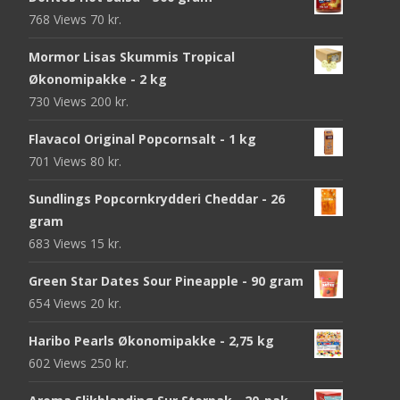
768 Views
70
kr.
Mormor Lisas Skummis Tropical
Økonomipakke - 2 kg
730 Views
200
kr.
Flavacol Original Popcornsalt - 1 kg
701 Views
80
kr.
Sundlings Popcornkrydderi Cheddar - 26
gram
683 Views
15
kr.
Green Star Dates Sour Pineapple - 90 gram
654 Views
20
kr.
Haribo Pearls Økonomipakke - 2,75 kg
602 Views
250
kr.