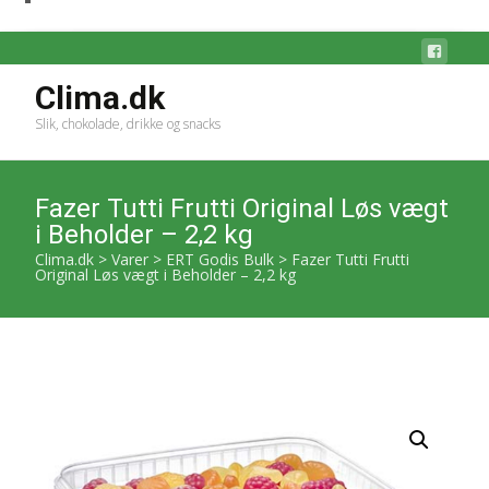
Clima.dk
Slik, chokolade, drikke og snacks
Fazer Tutti Frutti Original Løs vægt
i Beholder – 2,2 kg
Clima.dk
>
Varer
>
ERT Godis Bulk
>
Fazer Tutti Frutti
Original Løs vægt i Beholder – 2,2 kg