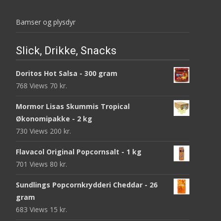
Bamser og plysdyr
Slick, Drikke, Snacks
Doritos Hot Salsa - 300 gram
768 Views
70
kr.
Mormor Lisas Skummis Tropical
Økonomipakke - 2 kg
730 Views
200
kr.
Flavacol Original Popcornsalt - 1 kg
701 Views
80
kr.
Sundlings Popcornkrydderi Cheddar - 26
gram
683 Views
15
kr.