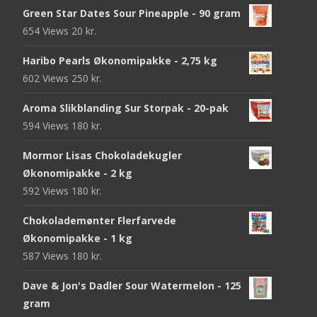
Green Star Dates Sour Pineapple - 90 gram
654 Views
20
kr.
Haribo Pearls Økonomipakke - 2,75 kg
602 Views
250
kr.
Aroma Slikblanding Sur Storpak - 20-pak
594 Views
180
kr.
Mormor Lisas Chokoladekugler
Økonomipakke - 2 kg
592 Views
180
kr.
Chokolademønter Flerfarvede
Økonomipakke - 1 kg
587 Views
180
kr.
Dave & Jon's Dadler Sour Watermelon - 125
gram