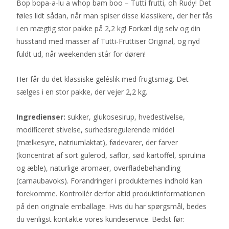
Bop bopa-a-lu a whop bam boo – Tutti frutti, oh Rudy! Det
føles lidt sådan, når man spiser disse klassikere, der her fås
i en mægtig stor pakke på 2,2 kg! Forkæl dig selv og din
husstand med masser af Tutti-Fruttiser Original, og nyd
fuldt ud, når weekenden står for døren!
Her får du det klassiske geléslik med frugtsmag. Det
sælges i en stor pakke, der vejer 2,2 kg.
Ingredienser:
sukker, glukosesirup, hvedestivelse,
modificeret stivelse, surhedsregulerende middel
(mælkesyre, natriumlaktat), fødevarer, der farver
(koncentrat af sort gulerod, saflor, sød kartoffel, spirulina
og æble), naturlige aromaer, overfladebehandling
(carnaubavoks). Forandringer i produkternes indhold kan
forekomme. Kontrollér derfor altid produktinformationen
på den originale emballage. Hvis du har spørgsmål, bedes
du venligst kontakte vores kundeservice. Bedst før: