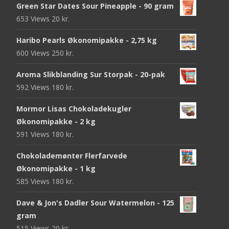
Green Star Dates Sour Pineapple - 90 gram
653 Views
20
kr.
Haribo Pearls Økonomipakke - 2,75 kg
600 Views
250
kr.
Aroma Slikblanding Sur Storpak - 20-pak
592 Views
180
kr.
Mormor Lisas Chokoladekugler
Økonomipakke - 2 kg
591 Views
180
kr.
Chokolademønter Flerfarvede
Økonomipakke - 1 kg
585 Views
180
kr.
Dave & Jon's Dadler Sour Watermelon - 125
gram
515 Views
20
kr.