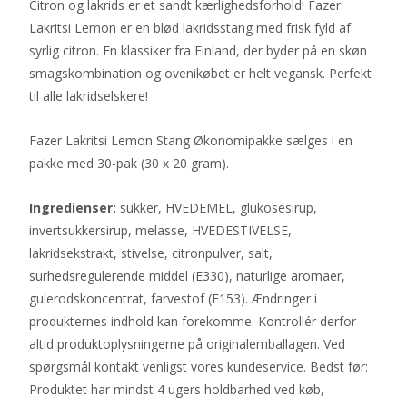
Citron og lakrids er et sandt kærlighedsforhold! Fazer
Lakritsi Lemon er en blød lakridsstang med frisk fyld af
syrlig citron. En klassiker fra Finland, der byder på en skøn
smagskombination og ovenikøbet er helt vegansk. Perfekt
til alle lakridselskere!
Fazer Lakritsi Lemon Stang Økonomipakke sælges i en
pakke med 30-pak (30 x 20 gram).
Ingredienser:
sukker, HVEDEMEL, glukosesirup,
invertsukkersirup, melasse, HVEDESTIVELSE,
lakridsekstrakt, stivelse, citronpulver, salt,
surhedsregulerende middel (E330), naturlige aromaer,
gulerodskoncentrat, farvestof (E153). Ændringer i
produkternes indhold kan forekomme. Kontrollér derfor
altid produktoplysningerne på originalemballagen. Ved
spørgsmål kontakt venligst vores kundeservice. Bedst før:
Produktet har mindst 4 ugers holdbarhed ved køb,