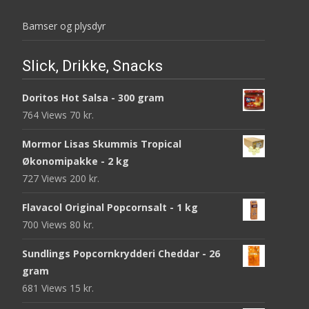
Bamser og plysdyr
Slick, Drikke, Snacks
Doritos Hot Salsa - 300 gram
764 Views
70
kr.
Mormor Lisas Skummis Tropical
Økonomipakke - 2 kg
727 Views
200
kr.
Flavacol Original Popcornsalt - 1 kg
700 Views
80
kr.
Sundlings Popcornkrydderi Cheddar - 26
gram
681 Views
15
kr.