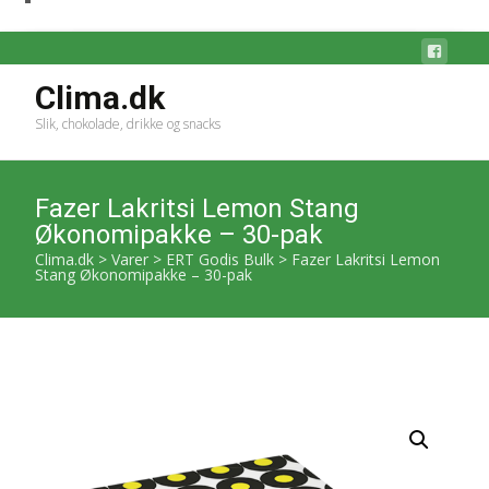
Clima.dk
Slik, chokolade, drikke og snacks
Fazer Lakritsi Lemon Stang
Økonomipakke – 30-pak
Clima.dk
>
Varer
>
ERT Godis Bulk
>
Fazer Lakritsi Lemon
Stang Økonomipakke – 30-pak