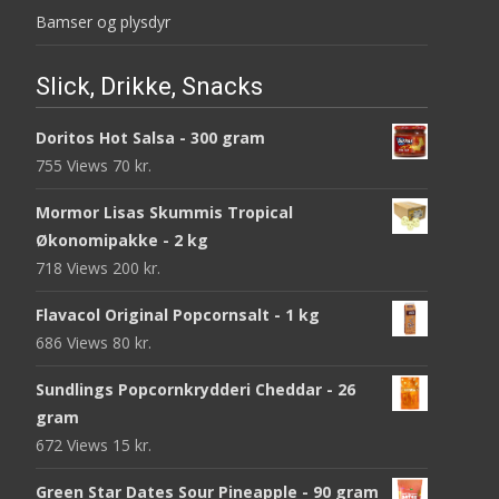
Bamser og plysdyr
Slick, Drikke, Snacks
Doritos Hot Salsa - 300 gram
755 Views
70
kr.
Mormor Lisas Skummis Tropical
Økonomipakke - 2 kg
718 Views
200
kr.
Flavacol Original Popcornsalt - 1 kg
686 Views
80
kr.
Sundlings Popcornkrydderi Cheddar - 26
gram
672 Views
15
kr.
Green Star Dates Sour Pineapple - 90 gram