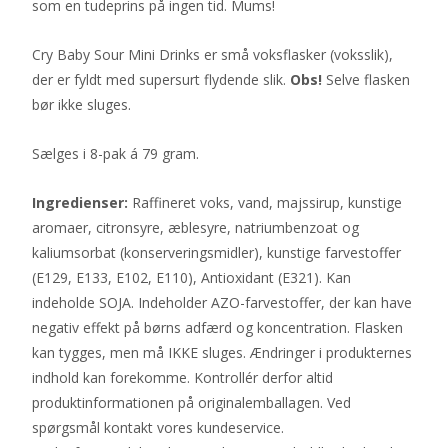
som en tudeprins på ingen tid. Mums!
Cry Baby Sour Mini Drinks er små voksflasker (voksslik),
der er fyldt med supersurt flydende slik.
Obs!
Selve flasken
bør ikke sluges.
Sælges i 8-pak á 79 gram.
Ingredienser:
Raffineret voks, vand, majssirup, kunstige
aromaer, citronsyre, æblesyre, natriumbenzoat og
kaliumsorbat (konserveringsmidler), kunstige farvestoffer
(E129, E133, E102, E110), Antioxidant (E321). Kan
indeholde SOJA. Indeholder AZO-farvestoffer, der kan have
negativ effekt på børns adfærd og koncentration. Flasken
kan tygges, men må IKKE sluges. Ændringer i produkternes
indhold kan forekomme. Kontrollér derfor altid
produktinformationen på originalemballagen. Ved
spørgsmål kontakt vores kundeservice.