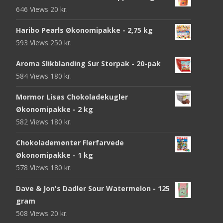
646 Views
20
kr.
Haribo Pearls Økonomipakke - 2,75 kg
593 Views
250
kr.
Aroma Slikblanding Sur Storpak - 20-pak
584 Views
180
kr.
Mormor Lisas Chokoladekugler
Økonomipakke - 2 kg
582 Views
180
kr.
Chokolademønter Flerfarvede
Økonomipakke - 1 kg
578 Views
180
kr.
Dave & Jon's Dadler Sour Watermelon - 125
gram
508 Views
20
kr.