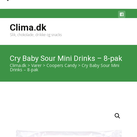
Clima.dk
Slik, chokolade, drikke og snacks
Cry Baby Sour Mini Drinks – 8-pak
Clima.dk
>
Varer
>
Coopers Candy
>
Cry Baby Sour Mini
Drinks – 8-pak