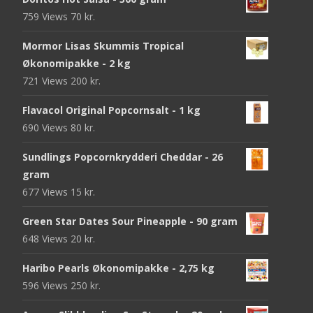
759 Views
70
kr.
Mormor Lisas Skummis Tropical
Økonomipakke - 2 kg
721 Views
200
kr.
Flavacol Original Popcornsalt - 1 kg
690 Views
80
kr.
Sundlings Popcornkrydderi Cheddar - 26
gram
677 Views
15
kr.
Green Star Dates Sour Pineapple - 90 gram
648 Views
20
kr.
Haribo Pearls Økonomipakke - 2,75 kg
596 Views
250
kr.