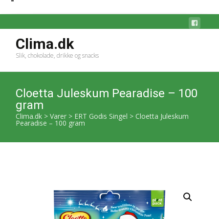
Clima.dk
Slik, chokolade, drikke og snacks
Cloetta Juleskum Pearadise – 100
gram
Clima.dk
>
Varer
>
ERT Godis Singel
>
Cloetta Juleskum
Pearadise – 100 gram