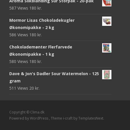
Aroma Slikblanding Sur Storpak - 20-pak
587 Views
180
kr.
Mormor Lisas Chokoladekugler
Økonomipakke - 2 kg
586 Views
180
kr.
Chokolademønter Flerfarvede
Økonomipakke - 1 kg
580 Views
180
kr.
Dave & Jon's Dadler Sour Watermelon - 125
gram
511 Views
20
kr.
Copyright © Clima.dk
Powered by WordPress
, Theme
i-craft
by TemplatesNext.