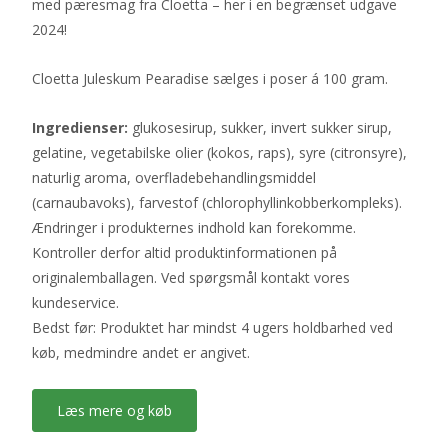
med pæresmag fra Cloetta – her i en begrænset udgave
2024!
Cloetta Juleskum Pearadise sælges i poser á 100 gram.
Ingredienser:
glukosesirup, sukker, invert sukker sirup,
gelatine, vegetabilske olier (kokos, raps), syre (citronsyre),
naturlig aroma, overfladebehandlingsmiddel
(carnaubavoks), farvestof (chlorophyllinkobberkompleks).
Ændringer i produkternes indhold kan forekomme.
Kontroller derfor altid produktinformationen på
originalemballagen. Ved spørgsmål kontakt vores
kundeservice.
Bedst før: Produktet har mindst 4 ugers holdbarhed ved
køb, medmindre andet er angivet.
Læs mere og køb