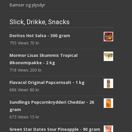
Bamser og plysdyr
Slick, Drikke, Snacks
Doritos Hot Salsa - 300 gram
755 Views
70
kr.
Mormor Lisas Skummis Tropical
Økonomipakke - 2 kg
718 Views
200
kr.
Flavacol Original Popcornsalt - 1 kg
686 Views
80
kr.
Sundlings Popcornkrydderi Cheddar - 26
gram
673 Views
15
kr.
Green Star Dates Sour Pineapple - 90 gram