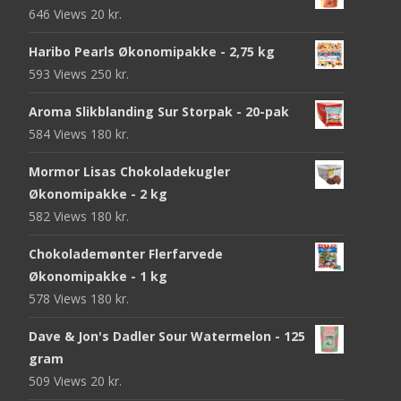
646 Views
20
kr.
Haribo Pearls Økonomipakke - 2,75 kg
593 Views
250
kr.
Aroma Slikblanding Sur Storpak - 20-pak
584 Views
180
kr.
Mormor Lisas Chokoladekugler
Økonomipakke - 2 kg
582 Views
180
kr.
Chokolademønter Flerfarvede
Økonomipakke - 1 kg
578 Views
180
kr.
Dave & Jon's Dadler Sour Watermelon - 125
gram
509 Views
20
kr.