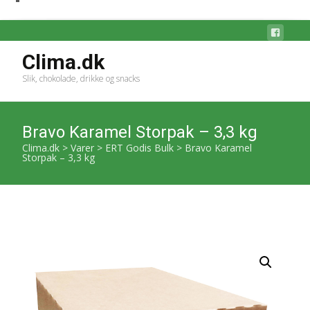
Clima.dk
Slik, chokolade, drikke og snacks
Bravo Karamel Storpak – 3,3 kg
Clima.dk
>
Varer
>
ERT Godis Bulk
>
Bravo Karamel
Storpak – 3,3 kg