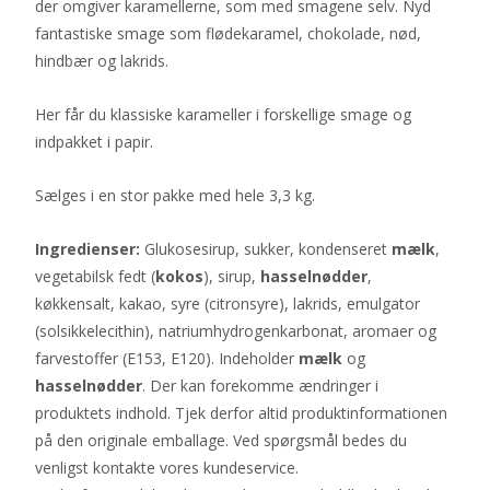
der omgiver karamellerne, som med smagene selv. Nyd
fantastiske smage som flødekaramel, chokolade, nød,
hindbær og lakrids.
Her får du klassiske karameller i forskellige smage og
indpakket i papir.
Sælges i en stor pakke med hele 3,3 kg.
Ingredienser:
Glukosesirup, sukker, kondenseret
mælk
,
vegetabilsk fedt (
kokos
), sirup,
hasselnødder
,
køkkensalt, kakao, syre (citronsyre), lakrids, emulgator
(solsikkelecithin), natriumhydrogenkarbonat, aromaer og
farvestoffer (E153, E120). Indeholder
mælk
og
hasselnødder
. Der kan forekomme ændringer i
produktets indhold. Tjek derfor altid produktinformationen
på den originale emballage. Ved spørgsmål bedes du
venligst kontakte vores kundeservice.