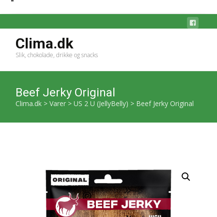
Clima.dk
Slik, chokolade, drikke og snacks
Beef Jerky Original
Clima.dk
>
Varer
>
US 2 U (JellyBelly)
>
Beef Jerky Original