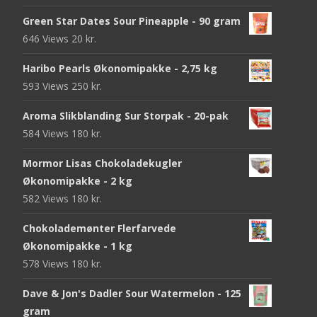
Green Star Dates Sour Pineapple - 90 gram
646 Views
20
kr.
Haribo Pearls Økonomipakke - 2,75 kg
593 Views
250
kr.
Aroma Slikblanding Sur Storpak - 20-pak
584 Views
180
kr.
Mormor Lisas Chokoladekugler
Økonomipakke - 2 kg
582 Views
180
kr.
Chokolademønter Flerfarvede
Økonomipakke - 1 kg
578 Views
180
kr.
Dave & Jon's Dadler Sour Watermelon - 125
gram