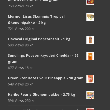
759 Views
70
kr.
Mormor Lisas Skummis Tropical
Økonomipakke - 2 kg
721 Views
200
kr.
Flavacol Original Popcornsalt - 1 kg
690 Views
80
kr.
Sundlings Popcornkrydderi Cheddar - 26
gram
677 Views
15
kr.
Green Star Dates Sour Pineapple - 90 gram
648 Views
20
kr.
Haribo Pearls Økonomipakke - 2,75 kg
596 Views
250
kr.