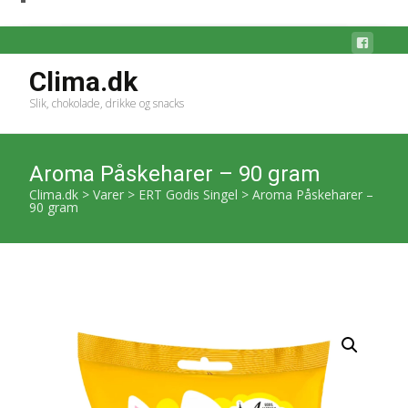
Clima.dk
Slik, chokolade, drikke og snacks
Aroma Påskeharer – 90 gram
Clima.dk
>
Varer
>
ERT Godis Singel
>
Aroma Påskeharer –
90 gram