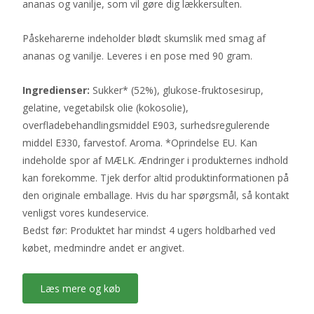
ananas og vanilje, som vil gøre dig lækkersulten.
Påskeharerne indeholder blødt skumslik med smag af
ananas og vanilje. Leveres i en pose med 90 gram.
Ingredienser:
Sukker* (52%), glukose-fruktosesirup,
gelatine, vegetabilsk olie (kokosolie),
overfladebehandlingsmiddel E903, surhedsregulerende
middel E330, farvestof. Aroma. *Oprindelse EU. Kan
indeholde spor af MÆLK. Ændringer i produkternes indhold
kan forekomme. Tjek derfor altid produktinformationen på
den originale emballage. Hvis du har spørgsmål, så kontakt
venligst vores kundeservice.
Bedst før: Produktet har mindst 4 ugers holdbarhed ved
købet, medmindre andet er angivet.
Læs mere og køb