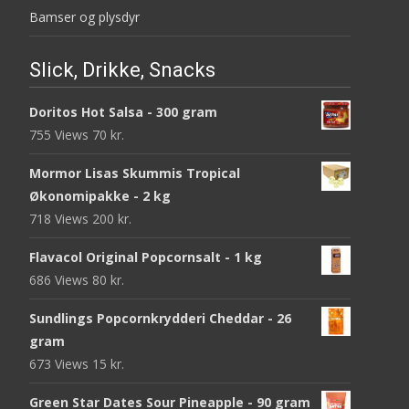
Bamser og plysdyr
Slick, Drikke, Snacks
Doritos Hot Salsa - 300 gram
755 Views
70
kr.
Mormor Lisas Skummis Tropical
Økonomipakke - 2 kg
718 Views
200
kr.
Flavacol Original Popcornsalt - 1 kg
686 Views
80
kr.
Sundlings Popcornkrydderi Cheddar - 26
gram
673 Views
15
kr.
Green Star Dates Sour Pineapple - 90 gram