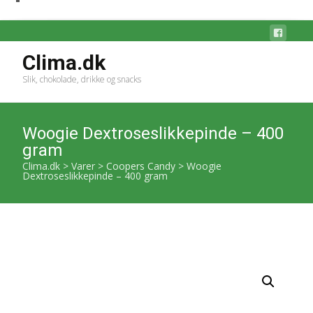
Clima.dk
Slik, chokolade, drikke og snacks
Woogie Dextroseslikkepinde – 400
gram
Clima.dk
>
Varer
>
Coopers Candy
>
Woogie
Dextroseslikkepinde – 400 gram