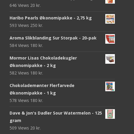
646 Views
20
kr.
Haribo Pearls Økonomipakke - 2,75 kg
593 Views
250
kr.
Aroma Slikblanding Sur Storpak - 20-pak
584 Views
180
kr.
Mormor Lisas Chokoladekugler
Økonomipakke - 2 kg
582 Views
180
kr.
Chokolademønter Flerfarvede
Økonomipakke - 1 kg
578 Views
180
kr.
Dave & Jon's Dadler Sour Watermelon - 125
gram
509 Views
20
kr.