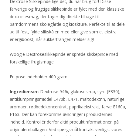
Dextrose Slikkepinde lige det, du har brug for! Disse
farverige og frugtige slikkepinde er fyldt med den klassiske
dextrosesmag, der tager dig direkte tilbage til
barndommens skolegårde og kioskture. Perfekte til at dele
ud til fest, fylde slikskålen med eller give som et ekstra
energiboost, når sukkertrangen melder sig!
Woogie Dextroseslikkepinde er sprøde slikkepinde med
forskellige frugtsmage.
En pose indeholder 400 gram.
Ingredienser:
Dextrose 94%, glukosesirup, syre (E330),
antiklumpningsmiddel E470b, E471, maltodextrin, naturlige
aromaer, rødbedekoncentrat, paprikaekstrakt, farve E160a,
E163. Der kan forekomme ændringer i produkternes
indhold. Kontrollér derfor altid produktinformationen på
originalemballagen. Ved spørgsmål kontakt venligst vores