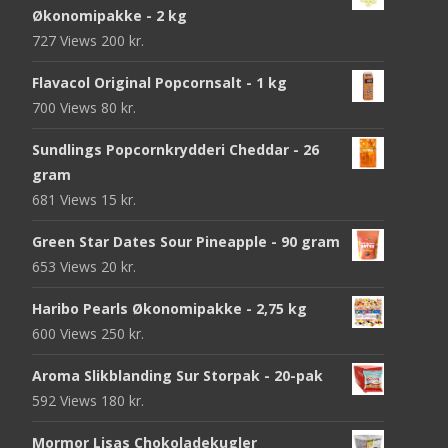
Økonomipakke - 2 kg
727 Views
200
kr.
Flavacol Original Popcornsalt - 1 kg
700 Views
80
kr.
Sundlings Popcornkrydderi Cheddar - 26
gram
681 Views
15
kr.
Green Star Dates Sour Pineapple - 90 gram
653 Views
20
kr.
Haribo Pearls Økonomipakke - 2,75 kg
600 Views
250
kr.
Aroma Slikblanding Sur Storpak - 20-pak
592 Views
180
kr.
Mormor Lisas Chokoladekugler