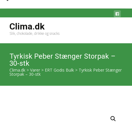
Clima.dk
Slik, chokolade, drikke og snacks
Tyrkisk Peber Stænger Storpak –
30-stk
Clima.dk
>
Varer
>
ERT Godis Bulk
>
Tyrkisk Peber Stænger
Storpak – 30-stk