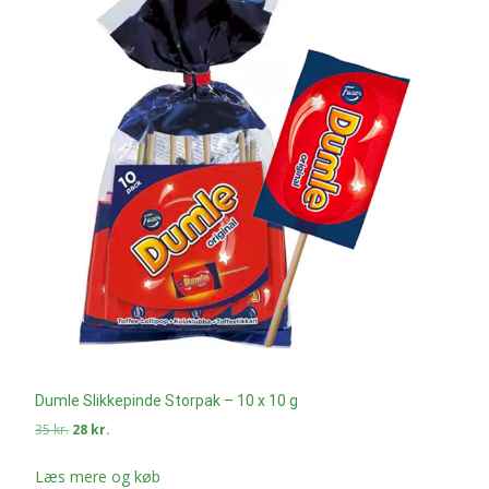
Dumle Slikkepinde Storpak – 10 x 10 g
Den
Den
35
kr.
28
kr.
oprindelige
aktuelle
pris
pris
Læs mere og køb