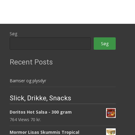
var:
er:
35 kr..
28 kr..
Søg
Søg
Recent Posts
Bamser og plysdyr
Slick, Drikke, Snacks
Doritos Hot Salsa - 300 gram
764 Views
70
kr.
Mormor Lisas Skummis Tropical