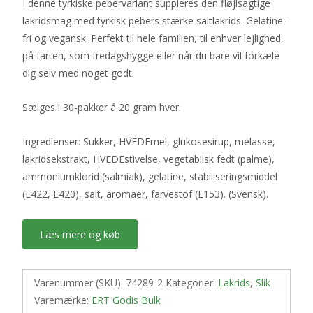
I denne tyrkiske pebervariant suppleres den fløjlsagtige
lakridsmag med tyrkisk pebers stærke saltlakrids. Gelatine-
fri og vegansk. Perfekt til hele familien, til enhver lejlighed,
på farten, som fredagshygge eller når du bare vil forkæle
dig selv med noget godt.
Sælges i 30-pakker á 20 gram hver.
Ingredienser: Sukker, HVEDEmel, glukosesirup, melasse,
lakridsekstrakt, HVEDEstivelse, vegetabilsk fedt (palme),
ammoniumklorid (salmiak), gelatine, stabiliseringsmiddel
(E422, E420), salt, aromaer, farvestof (E153). (Svensk).
Læs mere og køb
Varenummer (SKU):
74289-2
Kategorier:
Lakrids
,
Slik
Varemærke:
ERT Godis Bulk