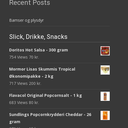
Recent Posts
Bamser og plysdyr
Slick, Drikke, Snacks
Doritos Hot Salsa - 300 gram
754 Views
70
kr.
Mormor Lisas Skummis Tropical
Økonomipakke - 2 kg
717 Views
200
kr.
Flavacol Original Popcornsalt - 1 kg
683 Views
80
kr.
Sundlings Popcornkrydderi Cheddar - 26
gram