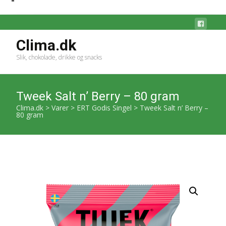
Clima.dk
Slik, chokolade, drikke og snacks
Tweek Salt n’ Berry – 80 gram
Clima.dk
>
Varer
>
ERT Godis Singel
>
Tweek Salt n’ Berry –
80 gram