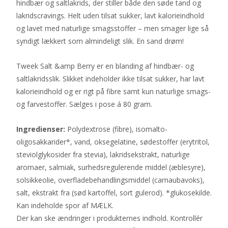
hindbær og saltlakrids, der stiller både den søde tand og
lakridscravings. Helt uden tilsat sukker, lavt kalorieindhold
og lavet med naturlige smagsstoffer – men smager lige så
syndigt lækkert som almindeligt slik. En sand drøm!
Tweek Salt &amp Berry er en blanding af hindbær- og
saltlakridsslik. Slikket indeholder ikke tilsat sukker, har lavt
kalorieindhold og er rigt på fibre samt kun naturlige smags-
og farvestoffer. Sælges i pose á 80 gram.
Ingredienser:
Polydextrose (fibre), isomalto-
oligosakkarider*, vand, oksegelatine, sødestoffer (erytritol,
steviolglykosider fra stevia), lakridsekstrakt, naturlige
aromaer, salmiak, surhedsregulerende middel (æblesyre),
solsikkeolie, overfladebehandlingsmiddel (carnaubavoks),
salt, ekstrakt fra (sød kartoffel, sort gulerod). *glukosekilde.
Kan indeholde spor af MÆLK.
Der kan ske ændringer i produkternes indhold. Kontrollér