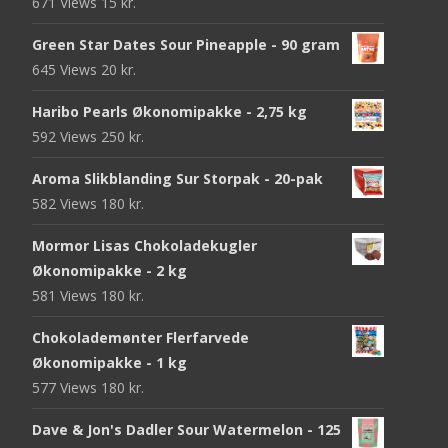
671 Views
15
kr.
Green Star Dates Sour Pineapple - 90 gram
645 Views
20
kr.
Haribo Pearls Økonomipakke - 2,75 kg
592 Views
250
kr.
Aroma Slikblanding Sur Storpak - 20-pak
582 Views
180
kr.
Mormor Lisas Chokoladekugler
Økonomipakke - 2 kg
581 Views
180
kr.
Chokolademønter Flerfarvede
Økonomipakke - 1 kg
577 Views
180
kr.
Dave & Jon's Dadler Sour Watermelon - 125