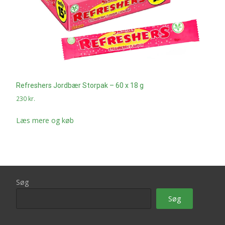
Refreshers Jordbær Storpak – 60 x 18 g
230
kr.
Læs mere og køb
Søg
Søg