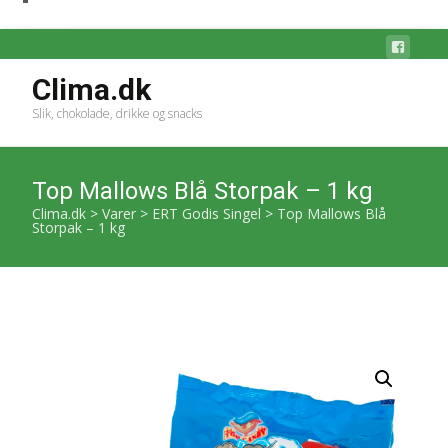
Clima.dk
Slik, chokolade, drikke og snacks
Top Mallows Blå Storpak – 1 kg
Clima.dk
>
Varer
>
ERT Godis Singel
>
Top Mallows Blå
Storpak – 1 kg