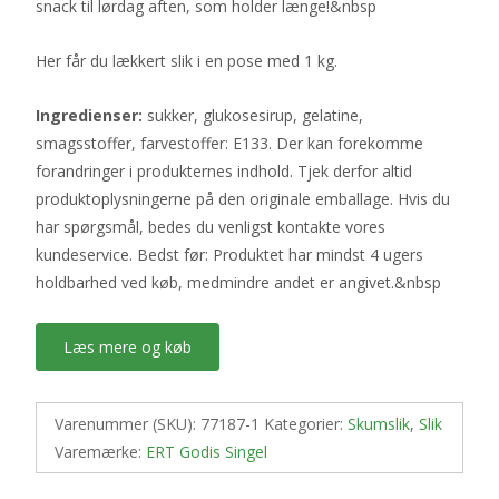
snack til lørdag aften, som holder længe!&nbsp
Her får du lækkert slik i en pose med 1 kg.
Ingredienser:
sukker, glukosesirup, gelatine,
smagsstoffer, farvestoffer: E133. Der kan forekomme
forandringer i produkternes indhold. Tjek derfor altid
produktoplysningerne på den originale emballage. Hvis du
har spørgsmål, bedes du venligst kontakte vores
kundeservice. Bedst før: Produktet har mindst 4 ugers
holdbarhed ved køb, medmindre andet er angivet.&nbsp
Læs mere og køb
Varenummer (SKU):
77187-1
Kategorier:
Skumslik
,
Slik
Varemærke:
ERT Godis Singel