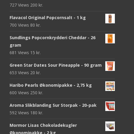
727 Views
200
kr.
Flavacol Original Popcornsalt - 1 kg
700 Views
80
kr.
Sundlings Popcornkrydderi Cheddar - 26
gram
681 Views
15
kr.
Green Star Dates Sour Pineapple - 90 gram
653 Views
20
kr.
Haribo Pearls Økonomipakke - 2,75 kg
600 Views
250
kr.
Aroma Slikblanding Sur Storpak - 20-pak
592 Views
180
kr.
Mormor Lisas Chokoladekugler
Økonomipakke - 2 kg