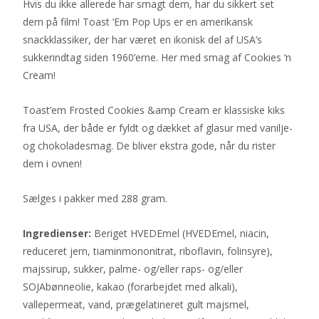
Hvis du ikke allerede har smagt dem, har du sikkert set
dem på film! Toast ‘Em Pop Ups er en amerikansk
snackklassiker, der har været en ikonisk del af USA’s
sukkerindtag siden 1960’erne. Her med smag af Cookies ‘n
Cream!
Toast’em Frosted Cookies &amp Cream er klassiske kiks
fra USA, der både er fyldt og dækket af glasur med vanilje-
og chokoladesmag. De bliver ekstra gode, når du rister
dem i ovnen!
Sælges i pakker med 288 gram.
Ingredienser:
Beriget HVEDEmel (HVEDEmel, niacin,
reduceret jern, tiaminmononitrat, riboflavin, folinsyre),
majssirup, sukker, palme- og/eller raps- og/eller
SOJAbønneolie, kakao (forarbejdet med alkali),
vallepermeat, vand, prægelatineret gult majsmel,