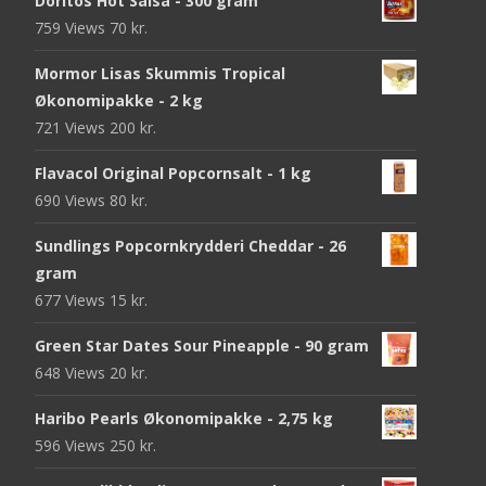
Doritos Hot Salsa - 300 gram
759 Views
70
kr.
Mormor Lisas Skummis Tropical
Økonomipakke - 2 kg
721 Views
200
kr.
Flavacol Original Popcornsalt - 1 kg
690 Views
80
kr.
Sundlings Popcornkrydderi Cheddar - 26
gram
677 Views
15
kr.
Green Star Dates Sour Pineapple - 90 gram
648 Views
20
kr.
Haribo Pearls Økonomipakke - 2,75 kg
596 Views
250
kr.