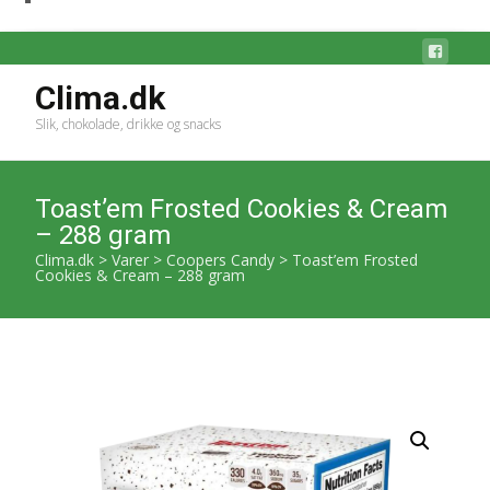
Clima.dk
Slik, chokolade, drikke og snacks
Toast’em Frosted Cookies & Cream
– 288 gram
Clima.dk
>
Varer
>
Coopers Candy
>
Toast’em Frosted
Cookies & Cream – 288 gram