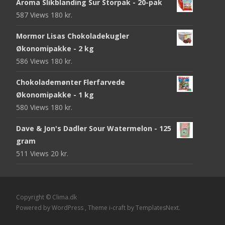
Aroma Slikblanding Sur Storpak - 20-pak
587 Views
180
kr.
Mormor Lisas Chokoladekugler
Økonomipakke - 2 kg
586 Views
180
kr.
Chokolademønter Flerfarvede
Økonomipakke - 1 kg
580 Views
180
kr.
Dave & Jon's Dadler Sour Watermelon - 125
gram
511 Views
20
kr.
Copyright © Clima.dk
Powered by WordPress
, Theme
i-craft
by TemplatesNext.