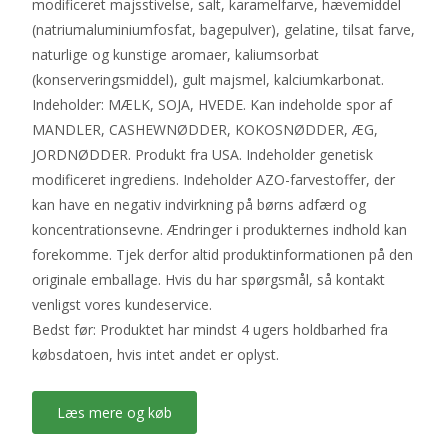
modificeret majsstivelse, salt, karamelfarve, hævemiddel
(natriumaluminiumfosfat, bagepulver), gelatine, tilsat farve,
naturlige og kunstige aromaer, kaliumsorbat
(konserveringsmiddel), gult majsmel, kalciumkarbonat.
Indeholder: MÆLK, SOJA, HVEDE. Kan indeholde spor af
MANDLER, CASHEWNØDDER, KOKOSNØDDER, ÆG,
JORDNØDDER. Produkt fra USA. Indeholder genetisk
modificeret ingrediens. Indeholder AZO-farvestoffer, der
kan have en negativ indvirkning på børns adfærd og
koncentrationsevne. Ændringer i produkternes indhold kan
forekomme. Tjek derfor altid produktinformationen på den
originale emballage. Hvis du har spørgsmål, så kontakt
venligst vores kundeservice.
Bedst før: Produktet har mindst 4 ugers holdbarhed fra
købsdatoen, hvis intet andet er oplyst.
Læs mere og køb