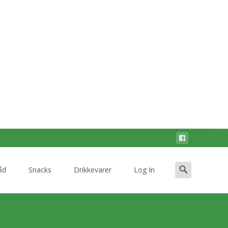
Search
åd
Snacks
Drikkevarer
Log In
for: