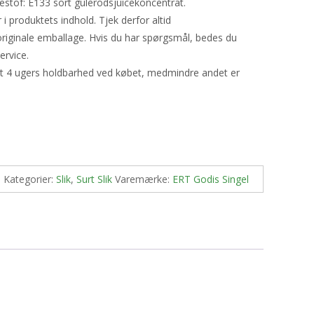
stof: E133 sort gulerodsjuicekoncentrat.
produktets indhold. Tjek derfor altid
riginale emballage. Hvis du har spørgsmål, bedes du
ervice.
st 4 ugers holdbarhed ved købet, medmindre andet er
1
Kategorier:
Slik
,
Surt Slik
Varemærke:
ERT Godis Singel