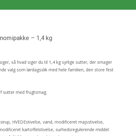
onomipakke – 1,4 kg
er, så hvad siger du til 1,4 kg syrlige sutter, der smager
nde valg som lørdagsslik med hele familien, den store fest
 af sutter med frugtsmag.
sirup, HVEDEstivelse, vand, modificeret majsstivelse,
odificeret kartoffelstivelse, surhedsregulerende middel: