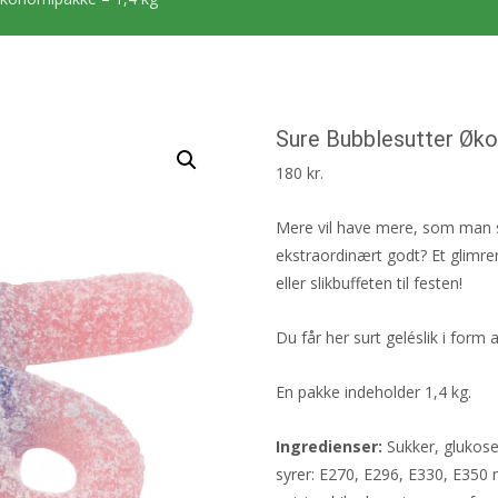
Sure Bubblesutter Øk
180
kr.
Mere vil have mere, som man sig
ekstraordinært godt? Et glimre
eller slikbuffeten til festen!
Du får her surt geléslik i form
En pakke indeholder 1,4 kg.
Ingredienser:
Sukker, glukose
syrer: E270, E296, E330, E350 m