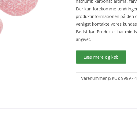
natriumbikarbonat aroma, farve
Der kan forekomme ændringer i 
produktinformationen på den o
venligst kontakte vores kundes
Bedst før: Produktet har mind
angivet.
Læs mere og køb
Varenummer (SKU):
99897-