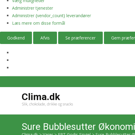
Vælg muligheder
Administrer tjenester
Administrer {vendor_count} leverandører
Læs mere om disse formål
Godkend
Afvis
Se præferencer
Gem præfer
Clima.dk
Slik, chokolade, drikke og snacks
Sure Bubblesutter Økonomi
Clima.dk
>
Varer
>
ERT Godis Singel
>
Sure Bubblesutter 