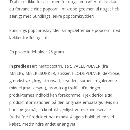
Trøfler er ikke for alle, men for nogle er trøfler alt. Nu kan
du forvandle dine popcorn i mikrobølgeovnen til noget helt
særligt med Sundlings lækre popcornkrydderi.
Sundlings popcornskrydderi smagsætter dine popcorn med
lækker trøffel og salt.
En pakke indeholder 26 gram.
Ingredienser:
Maltodextrin, salt, VALLEPULVER (fra
MÆLK), MÆLKESUKKER, sukker, FLØDEPULVER, dextrose,
gærekstrakt, løg, citronsaft, krydderi, surhedsregulerende
middel (mælkesyre), aroma og trøffel. Ændringer i
produkternes indhold kan forekomme. Tjek derfor altid
produktinformationen på den originale emballage. Hvis du
har spørgsmål, så kontakt venligst vores kundeservice.
Bedst før: Produktet har mindst 4 ugers holdbarhed ved
købet, medmindre andet er angivet.