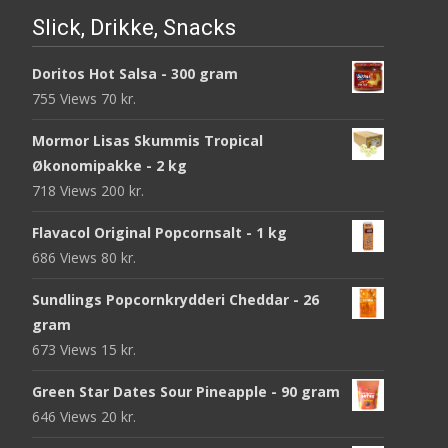
Slick, Drikke, Snacks
Doritos Hot Salsa - 300 gram
755 Views
70
kr.
Mormor Lisas Skummis Tropical
Økonomipakke - 2 kg
718 Views
200
kr.
Flavacol Original Popcornsalt - 1 kg
686 Views
80
kr.
Sundlings Popcornkrydderi Cheddar - 26
gram
673 Views
15
kr.
Green Star Dates Sour Pineapple - 90 gram
646 Views
20
kr.