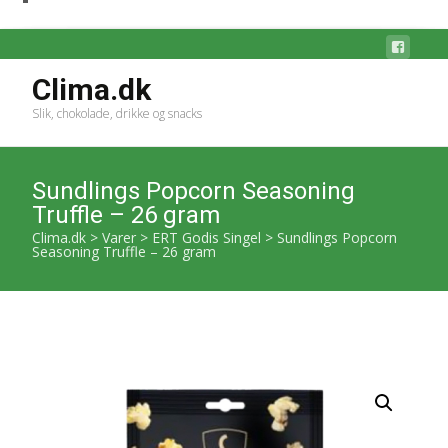
Clima.dk
Slik, chokolade, drikke og snacks
Sundlings Popcorn Seasoning
Truffle – 26 gram
Clima.dk
>
Varer
>
ERT Godis Singel
>
Sundlings Popcorn
Seasoning Truffle – 26 gram