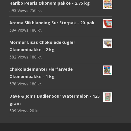
Haribo Pearls Økonomipakke - 2,75 kg
593 Views
250
kr.
Aroma Slikblanding Sur Storpak - 20-pak
584 Views
180
kr.
Mormor Lisas Chokoladekugler
Økonomipakke - 2 kg
582 Views
180
kr.
Chokolademønter Flerfarvede
Økonomipakke - 1 kg
578 Views
180
kr.
Dave & Jon's Dadler Sour Watermelon - 125
gram
509 Views
20
kr.