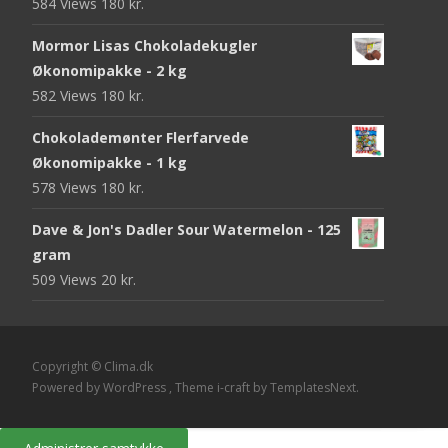
584 Views
180
kr.
Mormor Lisas Chokoladekugler
Økonomipakke - 2 kg
582 Views
180
kr.
Chokolademønter Flerfarvede
Økonomipakke - 1 kg
578 Views
180
kr.
Dave & Jon's Dadler Sour Watermelon - 125
gram
509 Views
20
kr.
Copyright © Clima.dk
Powered by WordPress
, Theme
i-craft
by TemplatesNext.