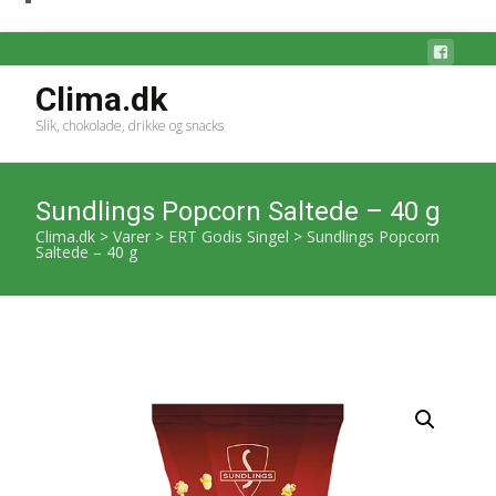
Clima.dk
Slik, chokolade, drikke og snacks
Sundlings Popcorn Saltede – 40 g
Clima.dk
>
Varer
>
ERT Godis Singel
>
Sundlings Popcorn
Saltede – 40 g