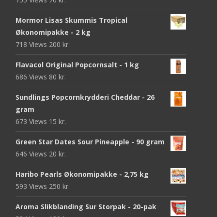
Mormor Lisas Skummis Tropical
Økonomipakke - 2 kg
718 Views
200
kr.
Flavacol Original Popcornsalt - 1 kg
686 Views
80
kr.
Sundlings Popcornkrydderi Cheddar - 26
gram
673 Views
15
kr.
Green Star Dates Sour Pineapple - 90 gram
646 Views
20
kr.
Haribo Pearls Økonomipakke - 2,75 kg
593 Views
250
kr.
Aroma Slikblanding Sur Storpak - 20-pak