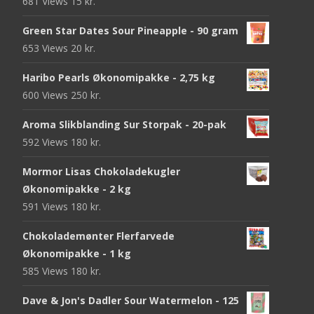
681 Views
15
kr.
Green Star Dates Sour Pineapple - 90 gram
653 Views
20
kr.
Haribo Pearls Økonomipakke - 2,75 kg
600 Views
250
kr.
Aroma Slikblanding Sur Storpak - 20-pak
592 Views
180
kr.
Mormor Lisas Chokoladekugler
Økonomipakke - 2 kg
591 Views
180
kr.
Chokolademønter Flerfarvede
Økonomipakke - 1 kg
585 Views
180
kr.
Dave & Jon's Dadler Sour Watermelon - 125