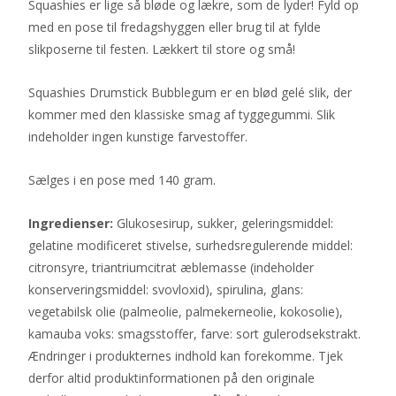
Squashies er lige så bløde og lækre, som de lyder! Fyld op
med en pose til fredagshyggen eller brug til at fylde
slikposerne til festen. Lækkert til store og små!
Squashies Drumstick Bubblegum er en blød gelé slik, der
kommer med den klassiske smag af tyggegummi. Slik
indeholder ingen kunstige farvestoffer.
Sælges i en pose med 140 gram.
Ingredienser:
Glukosesirup, sukker, geleringsmiddel:
gelatine modificeret stivelse, surhedsregulerende middel:
citronsyre, triantriumcitrat æblemasse (indeholder
konserveringsmiddel: svovloxid), spirulina, glans:
vegetabilsk olie (palmeolie, palmekerneolie, kokosolie),
kamauba voks: smagsstoffer, farve: sort gulerodsekstrakt.
Ændringer i produkternes indhold kan forekomme. Tjek
derfor altid produktinformationen på den originale