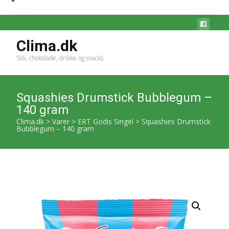
Clima.dk
Slik, chokolade, drikke og snacks
Squashies Drumstick Bubblegum –
140 gram
Clima.dk
>
Varer
>
ERT Godis Singel
>
Squashies Drumstick
Bubblegum – 140 gram