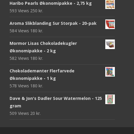
Haribo Pearls Økonomipakke - 2,75 kg
593 Views
250
kr.
Aroma Slikblanding Sur Storpak - 20-pak
584 Views
180
kr.
Mormor Lisas Chokoladekugler
Økonomipakke - 2 kg
582 Views
180
kr.
Chokolademønter Flerfarvede
Økonomipakke - 1 kg
578 Views
180
kr.
Dave & Jon's Dadler Sour Watermelon - 125
gram
509 Views
20
kr.