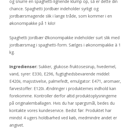
og snurre en spaghetti-lignende klump op, så er dette din
chance. Spaghetti Jordbær indeholder syrligt og
jordbærsmagende slik i lange tråde, som kommer i en
økonomipakke på 1 kilo!
Spaghetti Jordbær Økonomipakke indeholder surt slik med
jordbærsmag i spaghetti-form. Sælges i økonomipakke à 1
kg.
Ingredienser:
Sukker, glukose-fruktosesirup, hvedemel,
vand, syrer: E330, E296, fugtighedsbevarende middel:
E420ii, majsstivelse, palmefedt, emulgator: E471, aromaer,
farvestoffer: E120i. Ændringer i produkternes indhold kan
forekomme. Kontroller derfor altid produktoplysningerne
på originalemballagen. Hvis du har spørgsmål, bedes du
kontakte vores kundeservice. Bedst før: Produktet har
mindst 4 ugers holdbarhed ved køb, medmindre andet er
angivet.