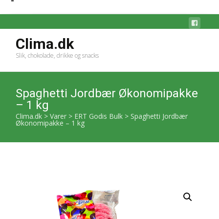
Clima.dk
Slik, chokolade, drikke og snacks
Spaghetti Jordbær Økonomipakke
– 1 kg
Clima.dk
>
Varer
>
ERT Godis Bulk
>
Spaghetti Jordbær
Økonomipakke – 1 kg