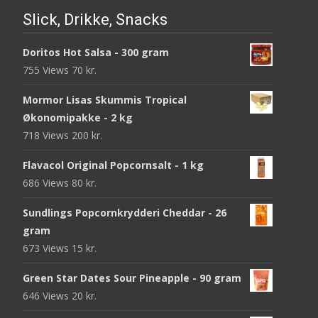
Slick, Drikke, Snacks
Doritos Hot Salsa - 300 gram
755 Views
70
kr.
Mormor Lisas Skummis Tropical
Økonomipakke - 2 kg
718 Views
200
kr.
Flavacol Original Popcornsalt - 1 kg
686 Views
80
kr.
Sundlings Popcornkrydderi Cheddar - 26
gram
673 Views
15
kr.
Green Star Dates Sour Pineapple - 90 gram
646 Views
20
kr.