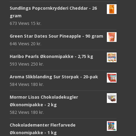
Sundlings Popcornkrydderi Cheddar - 26
gram
673 Views
15
kr.
Green Star Dates Sour Pineapple - 90 gram
646 Views
20
kr.
Haribo Pearls Økonomipakke - 2,75 kg
593 Views
250
kr.
Aroma Slikblanding Sur Storpak - 20-pak
584 Views
180
kr.
Mormor Lisas Chokoladekugler
Økonomipakke - 2 kg
582 Views
180
kr.
Chokolademønter Flerfarvede
Økonomipakke - 1 kg