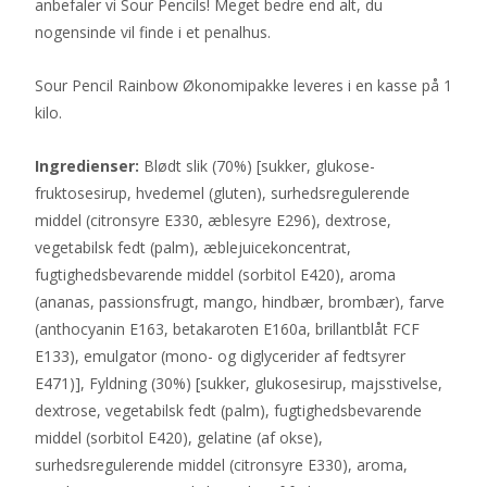
anbefaler vi Sour Pencils! Meget bedre end alt, du
nogensinde vil finde i et penalhus.
Sour Pencil Rainbow Økonomipakke leveres i en kasse på 1
kilo.
Ingredienser:
Blødt slik (70%) [sukker, glukose-
fruktosesirup, hvedemel (gluten), surhedsregulerende
middel (citronsyre E330, æblesyre E296), dextrose,
vegetabilsk fedt (palm), æblejuicekoncentrat,
fugtighedsbevarende middel (sorbitol E420), aroma
(ananas, passionsfrugt, mango, hindbær, brombær), farve
(anthocyanin E163, betakaroten E160a, brillantblåt FCF
E133), emulgator (mono- og diglycerider af fedtsyrer
E471)], Fyldning (30%) [sukker, glukosesirup, majsstivelse,
dextrose, vegetabilsk fedt (palm), fugtighedsbevarende
middel (sorbitol E420), gelatine (af okse),
surhedsregulerende middel (citronsyre E330), aroma,