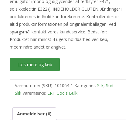
emulgator (mono og diglycerider af fedtsyrer E471,
solsikkelecitin E322)]. INDEHOLDER GLUTEN. Ændringer i
produkternes indhold kan forekomme. Kontroller derfor
altid produktinformationen på originalemballagen. Ved
spørgsmål kontakt vores kundeservice. Bedst før:
Produktet har mindst 4 ugers holdbarhed ved køb,
medmindre andet er angivet.
Læs mere og køb
Varenummer (SKU):
101064-1
Kategorier:
Slik
,
Surt
Slik
Varemærke:
ERT Godis Bulk
Anmeldelser (0)