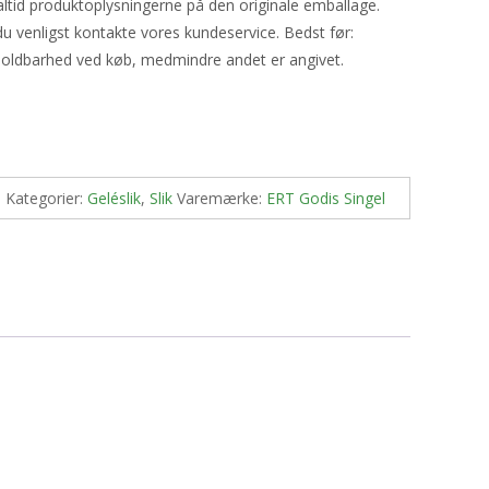
ltid produktoplysningerne på den originale emballage.
u venligst kontakte vores kundeservice. Bedst før:
holdbarhed ved køb, medmindre andet er angivet.
1
Kategorier:
Geléslik
,
Slik
Varemærke:
ERT Godis Singel