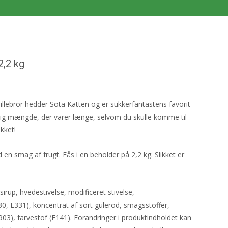
2,2 kg
lillebror hedder Söta Katten og er sukkerfantastens favorit
ntlig mængde, der varer længe, selvom du skulle komme til
kket!
 en smag af frugt. Fås i en beholder på 2,2 kg. Slikket er
irup, hvedestivelse, modificeret stivelse,
0, E331), koncentrat af sort gulerod, smagsstoffer,
03), farvestof (E141). Forandringer i produktindholdet kan