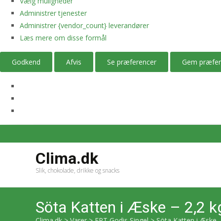
Vælg muligheder
Administrer tjenester
Administrer {vendor_count} leverandører
Læs mere om disse formål
Godkend
Afvis
Se præferencer
Gem præfer
Clima.dk
Slik, chokolade, drikke og snacks
Söta Katten i Æske – 2,2 k
Clima.dk
>
Varer
>
ERT Godis Singel
>
Söta Katten i Æske 