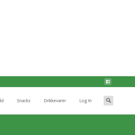
Search
åd
Snacks
Drikkevarer
Log In
for: