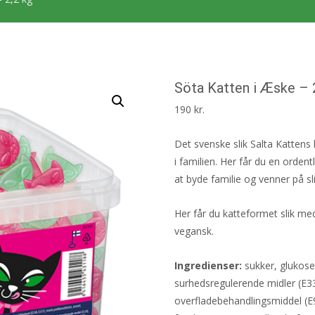
Söta Katten i Æske – 
190
kr.
Det svenske slik Salta Kattens 
i familien. Her får du en orde
at byde familie og venner på sli
Her får du katteformet slik med
vegansk.
Ingredienser:
sukker, glukoses
surhedsregulerende midler (E33
overfladebehandlingsmiddel (E9