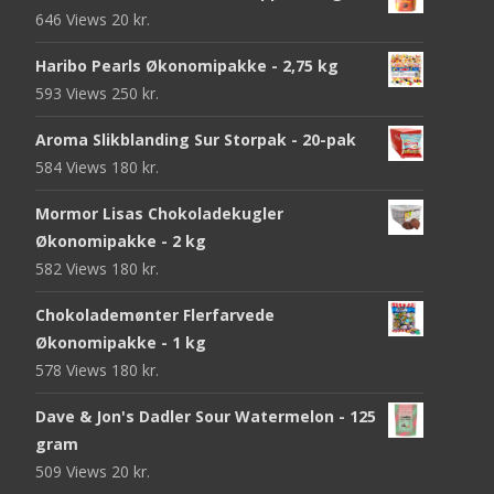
646 Views
20
kr.
Haribo Pearls Økonomipakke - 2,75 kg
593 Views
250
kr.
Aroma Slikblanding Sur Storpak - 20-pak
584 Views
180
kr.
Mormor Lisas Chokoladekugler
Økonomipakke - 2 kg
582 Views
180
kr.
Chokolademønter Flerfarvede
Økonomipakke - 1 kg
578 Views
180
kr.
Dave & Jon's Dadler Sour Watermelon - 125
gram
509 Views
20
kr.