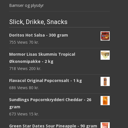
Bamser og plysdyr
Slick, Drikke, Snacks
Doritos Hot Salsa - 300 gram
755 Views
70
kr.
Mormor Lisas Skummis Tropical
Økonomipakke - 2 kg
718 Views
200
kr.
Flavacol Original Popcornsalt - 1 kg
686 Views
80
kr.
Sundlings Popcornkrydderi Cheddar - 26
gram
673 Views
15
kr.
Green Star Dates Sour Pineapple - 90 gram