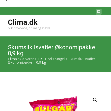
Clima.dk
Slik, chokolade, drikke og snacks
Skumslik Isvafler Økonomipakke –
0,9 kg
Clima.dk
>
Varer
>
ERT Godis Singel
>
Skumslik Isvafler
Økonomipakke – 0,9 kg