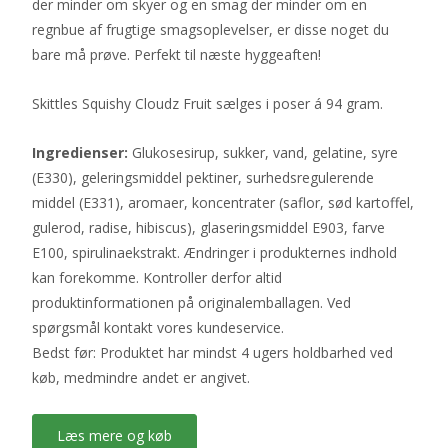
der minder om skyer og en smag der minder om en
regnbue af frugtige smagsoplevelser, er disse noget du
bare må prøve. Perfekt til næste hyggeaften!
Skittles Squishy Cloudz Fruit sælges i poser á 94 gram.
Ingredienser:
Glukosesirup, sukker, vand, gelatine, syre
(E330), geleringsmiddel pektiner, surhedsregulerende
middel (E331), aromaer, koncentrater (saflor, sød kartoffel,
gulerod, radise, hibiscus), glaseringsmiddel E903, farve
E100, spirulinaekstrakt. Ændringer i produkternes indhold
kan forekomme. Kontroller derfor altid
produktinformationen på originalemballagen. Ved
spørgsmål kontakt vores kundeservice.
Bedst før: Produktet har mindst 4 ugers holdbarhed ved
køb, medmindre andet er angivet.
Læs mere og køb