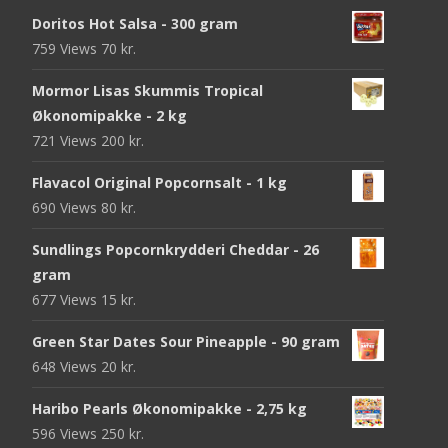
Doritos Hot Salsa - 300 gram
759 Views
70
kr.
Mormor Lisas Skummis Tropical
Økonomipakke - 2 kg
721 Views
200
kr.
Flavacol Original Popcornsalt - 1 kg
690 Views
80
kr.
Sundlings Popcornkrydderi Cheddar - 26
gram
677 Views
15
kr.
Green Star Dates Sour Pineapple - 90 gram
648 Views
20
kr.
Haribo Pearls Økonomipakke - 2,75 kg
596 Views
250
kr.