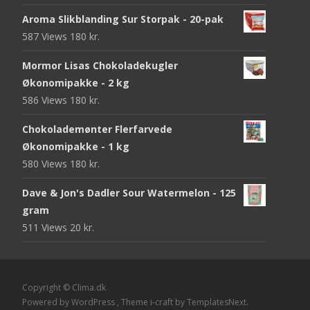
Aroma Slikblanding Sur Storpak - 20-pak
587 Views
180
kr.
Mormor Lisas Chokoladekugler
Økonomipakke - 2 kg
586 Views
180
kr.
Chokolademønter Flerfarvede
Økonomipakke - 1 kg
580 Views
180
kr.
Dave & Jon's Dadler Sour Watermelon - 125
gram
511 Views
20
kr.
Copyright © Clima.dk
Powered by WordPress
, Theme
i-craft
by TemplatesNext.