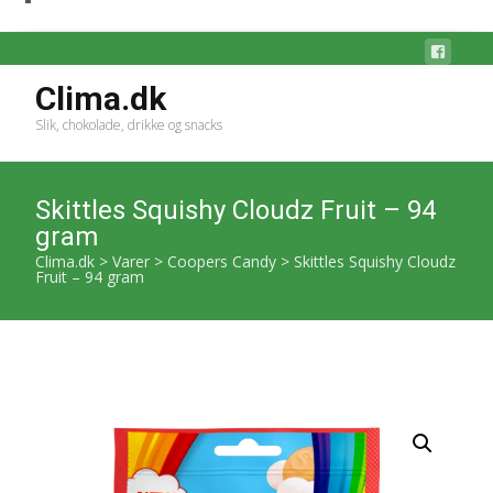
Clima.dk
Slik, chokolade, drikke og snacks
Skittles Squishy Cloudz Fruit – 94
gram
Clima.dk
>
Varer
>
Coopers Candy
>
Skittles Squishy Cloudz
Fruit – 94 gram